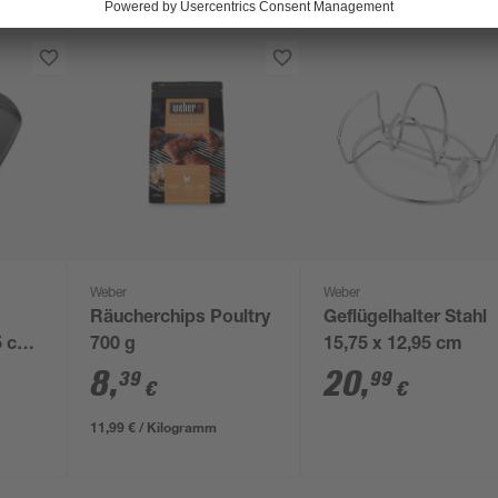
Weber
Weber
Räucherchips Poultry
Geflügelhalter Stahl
35 cm
700 g
15,75 x 12,95 cm
8
,
20
,
39
99
€
€
11,99 € / Kilogramm