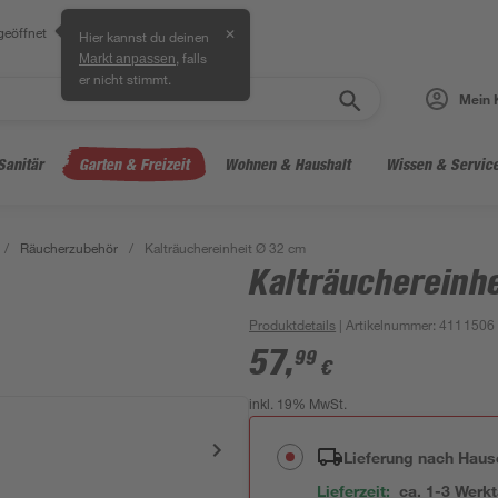
geöffnet
✕
Hier kannst du deinen
, falls
Markt anpassen
er nicht stimmt.
Mein 
Sanitär
Garten & Freizeit
Wohnen & Haushalt
Wissen & Servic
/
Räucherzubehör
/
Kalträuchereinheit Ø 32 cm
Kalträuchereinh
Produktdetails
| Artikelnummer
:
4111506
57
,
99
€
inkl. 19% MwSt.
Lieferung nach Haus
Lieferzeit:
ca. 1-3 Werk