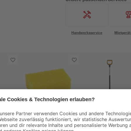
Handwerksservice
Mietgerät
Nigrin
Fiskars
Insektenschwamm
Spaten 'Xact'