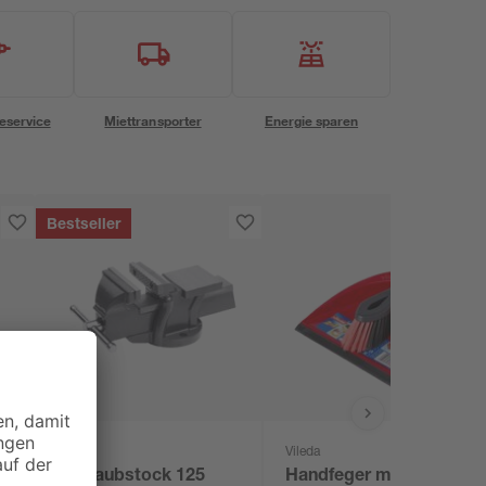
eservice
Miettransporter
Energie sparen
Bestseller
toom
Vileda
Schraubstock 125
Handfeger mit