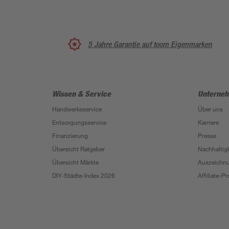
5 Jahre Garantie auf toom Eigenmarken
Wissen & Service
Unterne
Handwerksservice
Über uns
Entsorgungsservice
Karriere
Finanzierung
Presse
Übersicht Ratgeber
Nachhaltigk
Übersicht Märkte
Auszeichn
DIY-Städte-Index 2026
Affiliate-