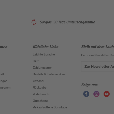
Sorglos, 90 Tage Umtauschgarantie
hmen
Nützliche Links
Bleib auf dem Lauf
Leichte Sprache
Der toom Newsletter: K
Hilfe
Zur Newsletter 
Zahlungsarten
eit
Bestell- & Lieferservices
ungen
Versand
Folge uns
Programm
Rückgabe
Vorteilskarte
Gutscheine
Verkaufsoffene Sonntage