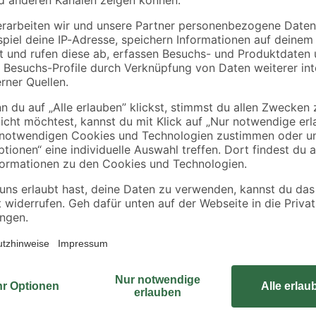
130
gelb 11 x 6 x 4 cm
Edelstahl 19 x 120 c
2
,
57
,
69
99
€
€
Entdecke die Kunst des Kalträuch
Käse
jedes Filets und jedes Lachses ist
Aufbau ist sichergestellt, dass das
Stunden bei niedriger Temperatur 