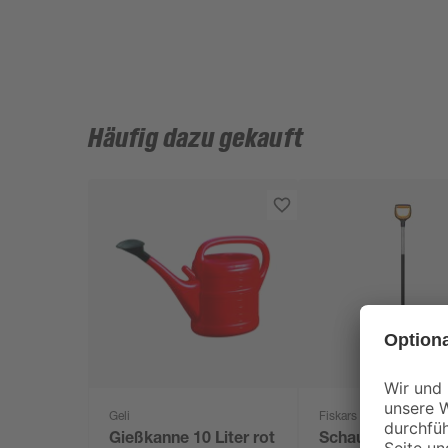
Häufig dazu gekauft
Geli
Fiskars
Gießkanne 10 Liter rot
Schaufel 'Xact'