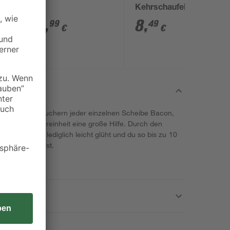
m
mm
Kehrschaufel
54
,
8
,
99
49
€
€
erns. Beim Räuchern jeder einzelnen Scheibe Bacon,
 die Kalträuchereinheit eine große Hilfe. Durch den
 Räuchermehl lediglich leicht glüht und du so bis zu 10
räuchern kannst.