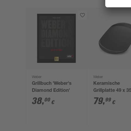
Weber
Weber
Grillbuch 'Weber's
Keramische
Diamond Edition'
Grillplatte 49 x 
schwarz
38
,
79
,
00
99
€
€