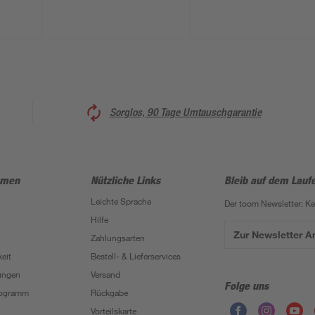
Sorglos, 90 Tage Umtauschgarantie
hmen
Nützliche Links
Bleib auf dem Lauf
Leichte Sprache
Der toom Newsletter: K
Hilfe
Zur Newsletter 
Zahlungsarten
eit
Bestell- & Lieferservices
ungen
Versand
Folge uns
Programm
Rückgabe
Vorteilskarte