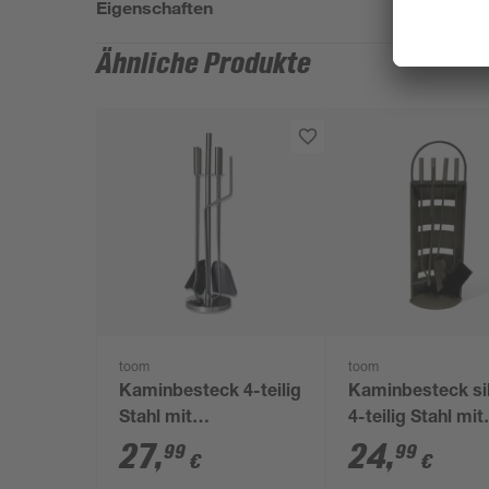
Eigenschaften
Ähnliche Produkte
toom
toom
Kaminbesteck 4-teilig
Kaminbesteck si
Stahl mit
4-teilig Stahl mit
Edelstahlgriffen
Edelstahlgriffen
27
,
24
,
99
99
€
€
schwarz