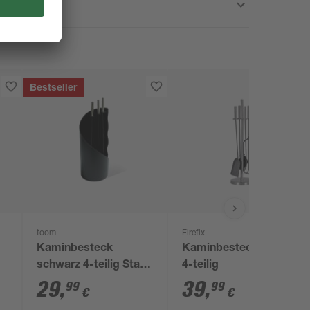
Bestseller
toom
Firefix
Kaminbesteck
Kaminbesteck grau
schwarz 4-teilig Stahl
4-teilig
mit Edelstahlgriffen
29
,
39
,
99
99
€
€