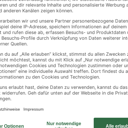
Marley
Marley
-
Dachrinne halbrund
Dachrinne halbrund
 DN
anthrazit-metallic RG
anthrazit-metallic R
75 200 cm
75 300 cm
12
,
15
,
99
99
€
€
6,50 € / Meter
5,33 € / Meter
Du hast bereits einen schicken 
gehört auch ein entsprechendes K
n
bietet dir Werkzeuge zur Pflege u
ecks
klassischem Design fügt sich nicht 
seiner robusten Verarbeitung aus
Wenn du auf der Suche nach eine
dir diese Garnitur gerne näher an.