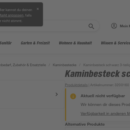
✕
ier kannst du deinen
, falls
Markt anpassen
r nicht stimmt.
Mein 
Sanitär
Garten & Freizeit
Wohnen & Haushalt
Wissen & Servic
bedarf, Zubehör & Ersatzteile
/
Kaminbestecke
/
Kaminbesteck schwarz 3-teili
Kaminbesteck sc
Produktdetails
| Artikelnummer
:
3200160
Aktuell nicht verfügbar
Wir können dir dieses Produ
Verfügbarkeit in anderen 
Alternative Produkte