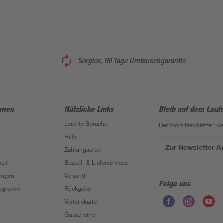
Sorglos, 90 Tage Umtauschgarantie
hmen
Nützliche Links
Bleib auf dem Lauf
Leichte Sprache
Der toom Newsletter: K
Hilfe
Zur Newsletter 
Zahlungsarten
eit
Bestell- & Lieferservices
ungen
Versand
Folge uns
Programm
Rückgabe
Vorteilskarte
Gutscheine