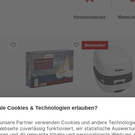
Handwerksservice
Mietgerät
Bestseller
toom
Enders
m³
Anzündwürfel 64
Mobil-WC "Deluxe"
Stück
38 x 45 x 37 cm
3
,
74
,
99
99
€
€