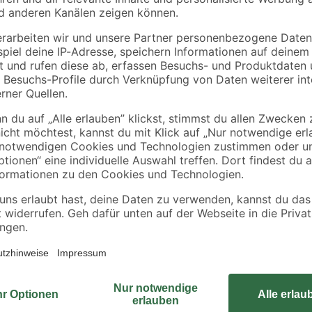
Mit dem EcoStar Kaminholzregal '
hset ausstatten
stellst sicher, dass dein Holz troc
Höhe von 198 cm und einer Tiefe v
Platz einzunehmen. Das Gewicht vo
Metall und Stahl, trotzt das Regal
bleibt. Sichere dir jetzt einen troc