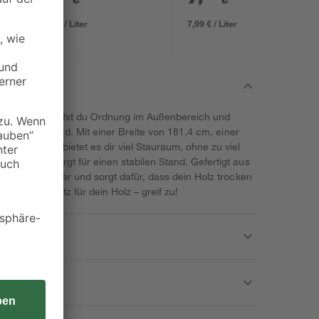
0,10 € / Liter
7,99 € / Liter
Elegant' schaffst du Ordnung im Außenbereich und
ken gelagert wird. Mit einer Breite von 181,4 cm, einer
on 102,5 cm bietet es dir viel Stauraum, ohne zu viel
n 63,8 kg sorgt für einen stabilen Stand. Gefertigt aus
 Wind und Wetter und sorgt dafür, dass dein Holz trocken
kenen Lagerplatz für dein Holz – greif zu!