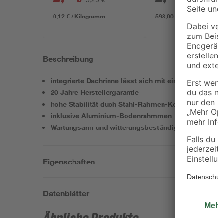
0,12 € / Kilogramm
598,00 € / m³
Beschreibung
integrierte Dachrinne lässt sich mit einem Schlauc
20 Jahre Herstellergarantie
hohe Stabilität duch Stahl-Rahmen-Konstruktion
inklusive Aluminium-Bodenrahmmen
Wartungsarm und witterungsbeständig
Eigenschaften
Datenblätter