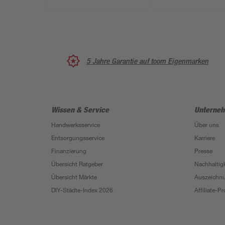
5 Jahre Garantie auf toom Eigenmarken
Wissen & Service
Unterne
Handwerksservice
Über uns
Entsorgungsservice
Karriere
Finanzierung
Presse
Übersicht Ratgeber
Nachhaltigk
Übersicht Märkte
Auszeichn
DIY-Städte-Index 2026
Affiliate-