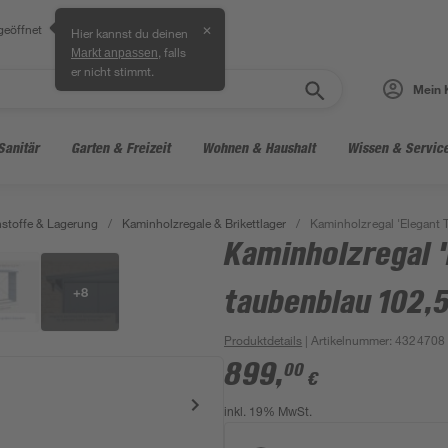
geöffnet
✕
Hier kannst du deinen
, falls
Markt anpassen
er nicht stimmt.
Mein 
Sanitär
Garten & Freizeit
Wohnen & Haushalt
Wissen & Servic
stoffe & Lagerung
/
Kaminholzregale & Brikettlager
/
Kaminholzregal 'Elegant 
Kaminholzregal '
+
8
taubenblau 102,5
Produktdetails
| Artikelnummer
:
4324708
899
,
00
€
inkl. 19% MwSt.