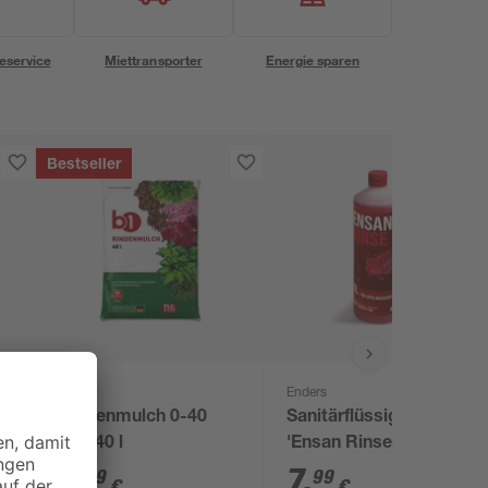
eservice
Miettransporter
Energie sparen
Bestseller
B1
Enders
Rindenmulch 0-40
Sanitärflüssigkeit
mm 40 l
'Ensan Rinse' 1 l
3
,
7
,
99
99
€
€