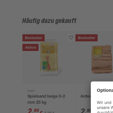
Häufig dazu gekauft
Bestseller
Bestseller
Aktion
toom
Spielsand beige 0-2
Anfeuerholz 5 d
mm 25 kg
2
,
2
,
99
99
€
€
3,29 €