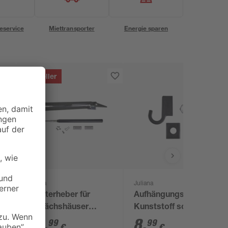
eservice
Miettransporter
Energie sparen
Bestseller
Juliana
Juliana
Fensterheber für
Aufhängungshaken
Gewächshäuser
Kunststoff schwarz 4
'Ventomax'
Stück
29
,
8
,
99
99
€
€