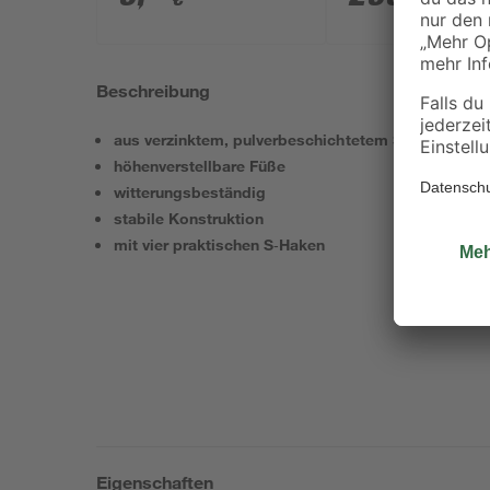
Beschreibung
aus verzinktem, pulverbeschichtetem Stahlblech
höhenverstellbare Füße
witterungsbeständig
stabile Konstruktion
mit vier praktischen S‑Haken
Eigenschaften