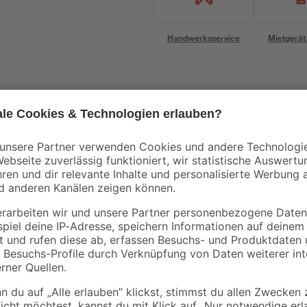
Handwerksservice
Mietgerät
Bestseller
Halls
Juliana
n für
Gewächshaus 'Qube
Fensteröffner
ube
610' schwarz 188,8 x
'Univent' für
312,6 cm mit 3 mm
Gewächshäuser
1.199
,
39
,
00
99
€
€