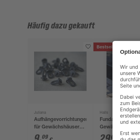
Häufig dazu gekauft
Bestseller
Juliana
Halls
Aufhängevorrichtungen
Fundamentrahme
für Gewächshäuser
Gewächshaus 'Q
schwarz 20 Stück
610' 6,4 m²
9
,
299
,
09
99
€
€