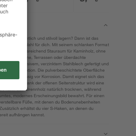
arend, ordentlich und stilvoll lagern? Dann ist das
die richtige Wahl für dich. Mit seinem schlanken Format
ur bietet es ausreichend Stauraum für Kaminholz, ohne
, für Wohnräume, Terrassen oder überdachte
 ist aus massivem, verzinktem Stahlblech gefertigt und
abile Konstruktion. Die pulverbeschichtete Oberfläche
hützt zuverlässig vor Korrosion. Damit eignet sich das
ßenbereich. Dank der offenen Seitenstruktur wird eine
. So kann dein Brennholz natürlich trocknen, während
äumtes, modernes Erscheinungsbild bewahrt. Für einen
verstellbare Füße, mit denen du Bodenunebenheiten
Zusätzlich erhältst du vier S-Haken, an denen du
ereit aufhängen kannst.