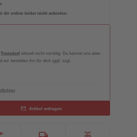
e
 dir online leider nicht anbieten.
t
Troisdorf
aktuell nicht vorrätig. Du kannst uns aber
wir bestellen ihn für dich (ggf. zzgl.
 Märkten
Artikel anfragen