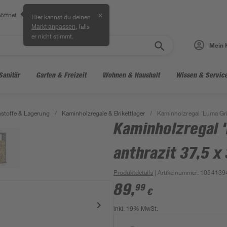
öffnet
✕
Hier kannst du deinen
, falls
Markt anpassen
er nicht stimmt.
Mein 
Sanitär
Garten & Freizeit
Wohnen & Haushalt
Wissen & Servic
stoffe & Lagerung
/
Kaminholzregale & Brikettlager
/
Kaminholzregal 'Luma Grid
Kaminholzregal '
anthrazit 37,5 x
Produktdetails
| Artikelnummer
:
1054139
89
,
99
€
inkl. 19% MwSt.