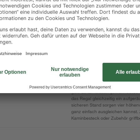
Sicherheitsglas
Du möchtest dein Brennholz platzsp
Kaminholzregal 'Luma Grid' genau 
und der durchdachten Gitterstrukt
viel Standfläche zu beanspruchen
Außenbereiche. Das Kaminholzregal
überzeugt durch eine besonders st
macht das Regal wetterfest und sc
'Luma Grid' für den Innen- und Au
gute Luftzirkulation gewährleistet
das Regal gleichzeitig ein aufger
sicheren Stand sorgen vier höhen
ganz einfach ausgleichen kannst. 
Kaminbesteck oder Zubehör griffb