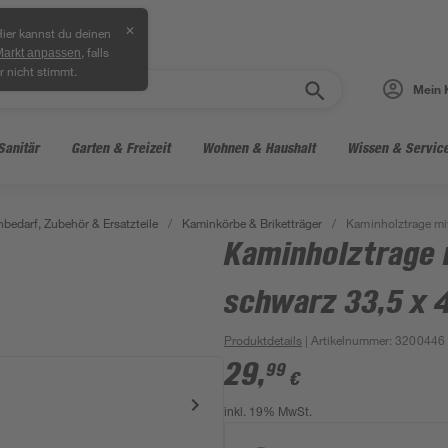
✕
ier kannst du deinen
, falls
Markt anpassen
r nicht stimmt.
Mein 
Sanitär
Garten & Freizeit
Wohnen & Haushalt
Wissen & Servic
bedarf, Zubehör & Ersatzteile
/
Kaminkörbe & Briketträger
/
Kaminholztrage mit
Kaminholztrage 
schwarz 33,5 x 4
Produktdetails
| Artikelnummer
:
3200446
29
,
99
€
inkl. 19% MwSt.