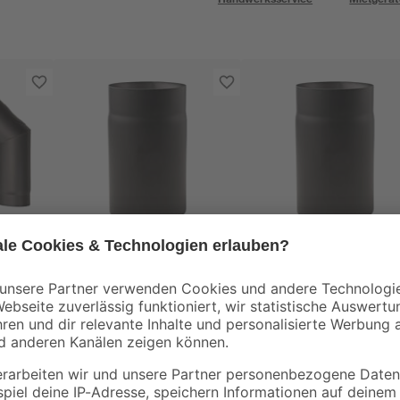
Firefix
Firefix
-Set
Rauchrohr schwarz Ø
Rauchrohr schwarz 
mm,
150 x 250 mm
150 x 1000 mm
20
,
54
,
99
99
€
€
83,96 € / Meter