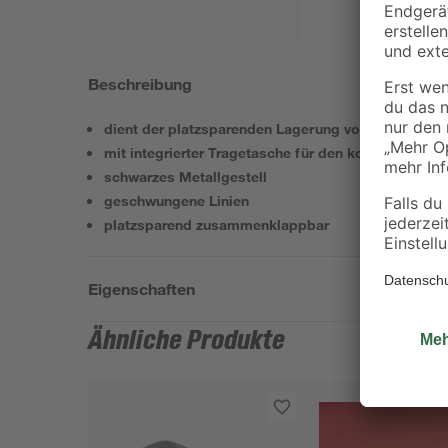
Beschreibung
dient der platzsparenden Lagerung von Holzscheit
mit integrierter Tragetasche für den komfortablen 
schwarzes Metallgestell
geschwungene Linien
platzsparend zusammenklappbar
Eigenschaften
Ähnliche Produkte