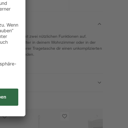
rtet gleich mit zwei nützlichen Funktionen auf.
r Holzscheitehalter in deinem Wohnzimmer oder in der
 Trage dank ihrer Tragetasche dir einen unkomplizierten
höne Kaminstunden.