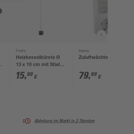
Firefix
Marley
Heizkesselbürste Ø
Zuluftwächter
2
13 x 10 cm mit Stiel
und Öse
15
,
79
,
99
99
€
€
Abholung im Markt in 2 Stunden