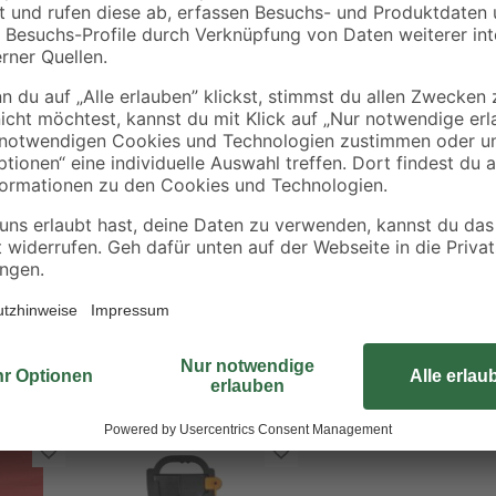
Diese praktische Kaminholztrage wa
en
Zunächst dient sie als klassische
Transport
Gartenhütte. Außerdem erlaubt die
Transport mehrerer Hölzer für sc