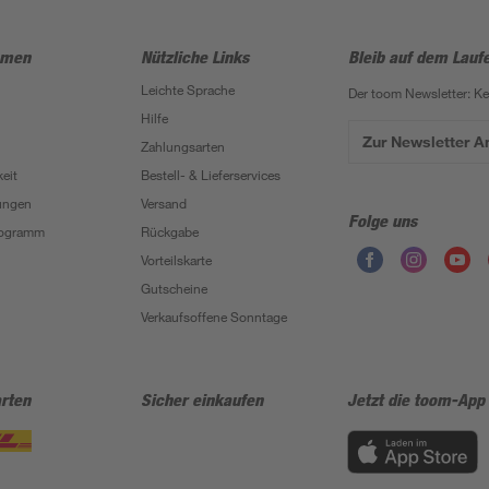
hmen
Nützliche Links
Bleib auf dem Lauf
Leichte Sprache
Der toom Newsletter: K
Hilfe
Zur Newsletter 
Zahlungsarten
eit
Bestell- & Lieferservices
ungen
Versand
Folge uns
Programm
Rückgabe
Vorteilskarte
Gutscheine
Verkaufsoffene Sonntage
rten
Sicher einkaufen
Jetzt die toom-App