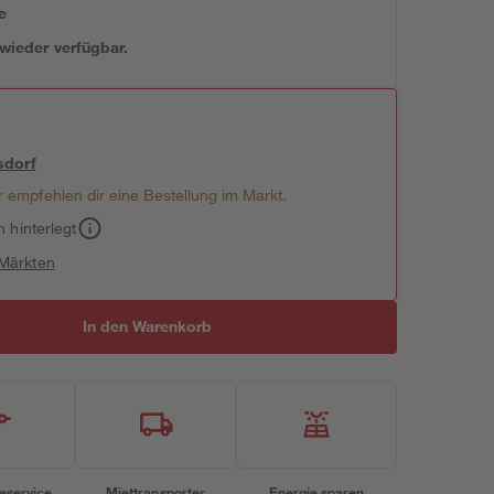
e
 wieder verfügbar.
sdorf
 empfehlen dir eine Bestellung im Markt.
h hinterlegt
 Märkten
In den Warenkorb
eservice
Miettransporter
Energie sparen