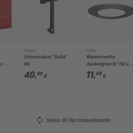
Fiskars
Firefix
Universalaxt 'Solid'
Wandrosette
 x 60
A6
dunkelgrau Ø 150 x 
mm
40
,
11
,
99
99
€
€
Sorglos, 90 Tage Umtauschgarantie