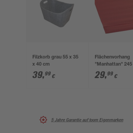
Filzkorb grau 55 x 35
Flächenvorhang
x 40 cm
"Manhattan" 245
cm karminrot
39
,
29
,
99
99
€
€
5 Jahre Garantie auf toom Eigenmarken