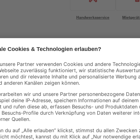
Handwerksservice
Mietgerät
Bestseller
Bestseller
Einhell
Bosch
säge
Akku-Starter-Set
Akku-Bohrschraube
 ohne
'Power X-Change'
'GSR 12V-15
Ladegerät und Akku
Professional' mit 2
29
,
119
,
99
99
€
€