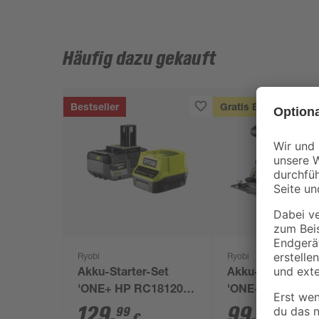
Häufig dazu gekauft
Bestseller
Gratis Beigabe
Ryobi
Ryobi
Akku-Starter-Set
Akku-Handkreis
'ONE+ HP RC18120-
'ONE+ R18CS-0'
150X' 18 V 5,0 Ah mit
Akku, Ø 165 mm
129
,
99
,
99
99
€
€