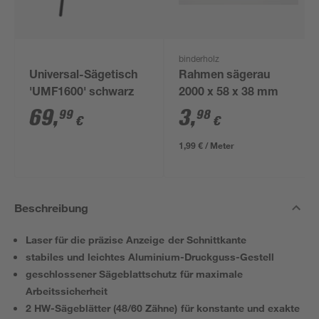
binderholz
Universal-Sägetisch
Rahmen sägerau
'UMF1600' schwarz
2000 x 58 x 38 mm
69
,
3
,
99
98
€
€
1,99 € / Meter
Beschreibung
Laser für die präzise Anzeige der Schnittkante
stabiles und leichtes Aluminium-Druckguss-Gestell
geschlossener Sägeblattschutz für maximale
Arbeitssicherheit
2 HW-Sägeblätter (48/60 Zähne) für konstante und exakte