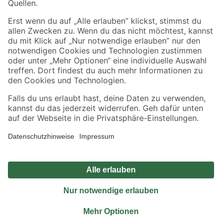
Sicher einkaufen
Jetzt die toom-App herunterladen
Alle Preisangaben in EUR inkl. gesetzl. MwSt.. Die dargestellten Angebote sind unter
Umständen nicht in allen Märkten verfügbar. Die angegebenen Verfügbarkeiten beziehen
sich auf den unter "Mein Markt" ausgewählten toom Baumarkt. Alle Angebote und
Produkte nur solange der Vorrat reicht.
*Paketversand ab 59 € versandkostenfrei, gilt nicht für Artikel mit Speditionsversand, hier
fallen zusätzliche Versandkosten an.
Datenschutz
Privatsphäre
Impressum
AGB
Nutzungsbedingungen
Widerrufsrecht
Vertrag widerrufen
Barrierefreiheit
© 2026 toom Baumarkt GmbH