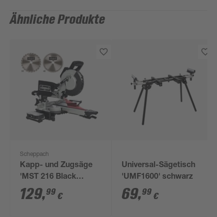
Ähnliche Produkte
Scheppach
Kapp- und Zugsäge
Universal-Sägetisch
'MST 216 Black
'UMF1600' schwarz
Edition' 2000 W, mit 2
129
,
69
,
99
99
€
€
Sägeblättern