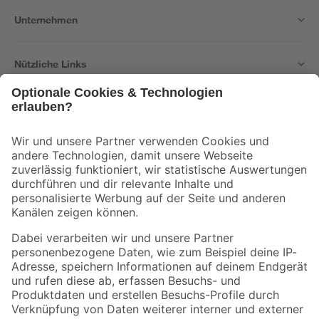
Unternehmen
Nützliche Links
Bleib auf dem Laufenden mit unserem Newsletter
Der toom Newsletter: Keine Angebote und Aktionen mehr verpassen!
Zur Newsletter Anmeldung
Folge uns
Zahlungsarten
Versandarten