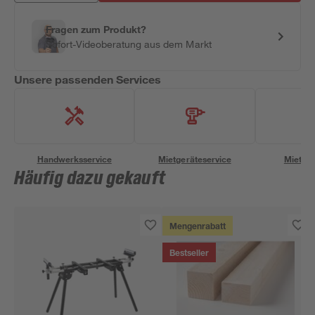
Fragen zum Produkt?
Sofort-Videoberatung aus dem Markt
Unsere passenden Services
Handwerksservice
Mietgeräteservice
Miettra
Häufig dazu gekauft
Mengenrabatt
Bestseller