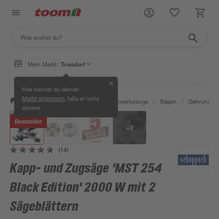
Mein Markt:
Troisdorf
✕
Hier kannst du deinen
, falls er nicht
Markt anpassen
/
Werkstatt & Maschinen
/
Elektrowerkzeuge
/
Sägen
/
Gehrungssä
stimmt.
Bestseller
+
2
(14)
Kapp- und Zugsäge 'MST 254
Black Edition' 2000 W mit 2
Sägeblättern