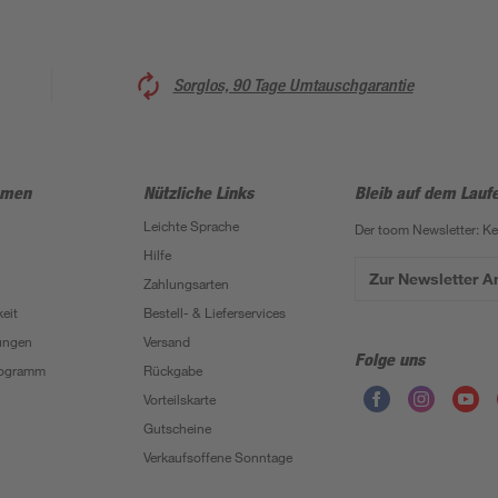
Sorglos, 90 Tage Umtauschgarantie
hmen
Nützliche Links
Bleib auf dem Lauf
Leichte Sprache
Der toom Newsletter: K
Hilfe
Zur Newsletter 
Zahlungsarten
eit
Bestell- & Lieferservices
ungen
Versand
Folge uns
Programm
Rückgabe
Vorteilskarte
Gutscheine
Verkaufsoffene Sonntage