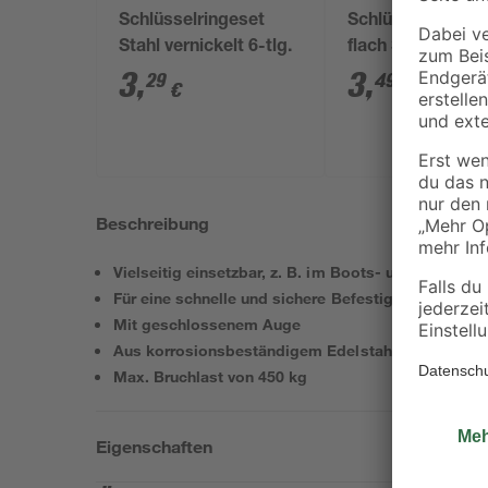
Schlüsselringeset
Schlüsselringe S
Stahl vernickelt 6-tlg.
flach Stahl vernic
5 Stück
3
,
3
,
29
49
€
€
Beschreibung
Vielseitig einsetzbar, z. B. im Boots- und Schiffsb
Für eine schnelle und sichere Befestigung
Mit geschlossenem Auge
Aus korrosionsbeständigem Edelstahl
Max. Bruchlast von 450 kg
Eigenschaften