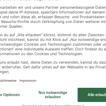
L20
Bolzenkarabiner Stahl
Thermo-Hygromete
kelt
K52 vernickelt
Kunststoff weiß 9,4 
3,7 x 9,4 cm
2
,
12
,
49
99
€
€
Der Karabinerhaken mit geschlossen
au
eignet sich für das Sichern und B
und Schiffsbau. Ebenso findet er 
Karabiner ist aus rostfreiem Edels