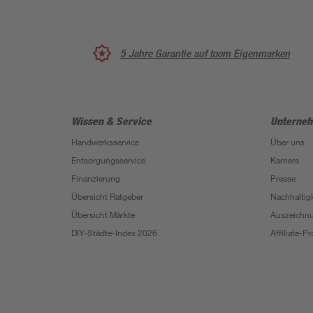
5 Jahre Garantie auf toom Eigenmarken
Wissen & Service
Unterne
Handwerksservice
Über uns
Entsorgungsservice
Karriere
Finanzierung
Presse
Übersicht Ratgeber
Nachhaltigk
Übersicht Märkte
Auszeichn
DIY-Städte-Index 2026
Affiliate-