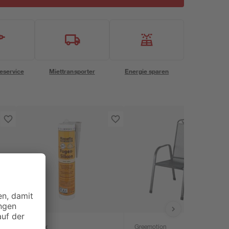
eservice
Miettransporter
Energie sparen
Racofix
Greemotion