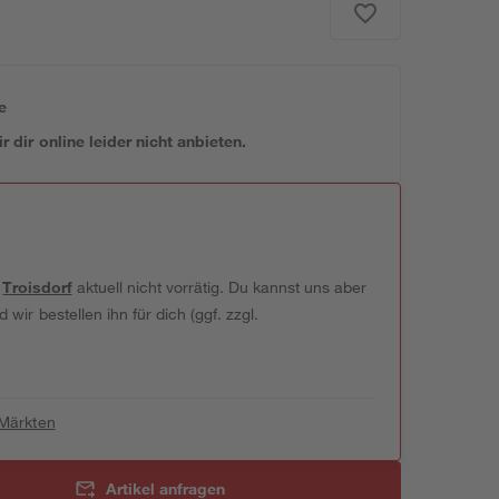
e
 dir online leider nicht anbieten.
t
Troisdorf
aktuell nicht vorrätig. Du kannst uns aber
wir bestellen ihn für dich (ggf. zzgl.
 Märkten
Artikel anfragen