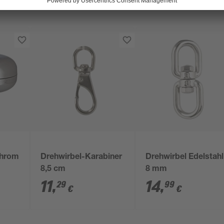
chrom
Drehwirbel-Karabiner
Drehwirbel Edelstahl
8,5 cm
8 mm
11
,
14
,
29
99
€
€