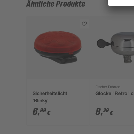
Ähnliche Produkte
Fischer Fahrrad
Sicherheitslicht
Glocke "Retro" 
'Blinky'
6
,
8
,
99
29
€
€