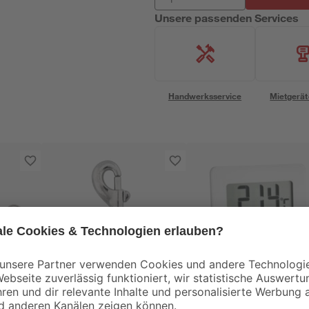
Unsere passenden Services
Handwerksservice
Mietgerät
TFA Dostmann