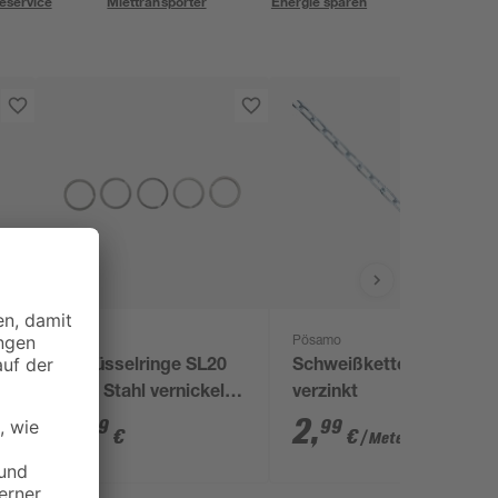
eservice
Miettransporter
Energie sparen
Pösamo
Schlüsselringe SL20
Schweißkette Ø 2mm
flach Stahl vernickelt
verzinkt
5 Stück
3
,
2
,
49
99
€
€
/ Meter