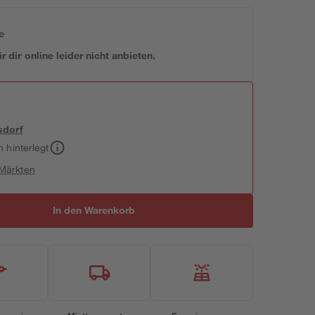
e
 dir online leider nicht anbieten.
sdorf
h hinterlegt
 Märkten
In den Warenkorb