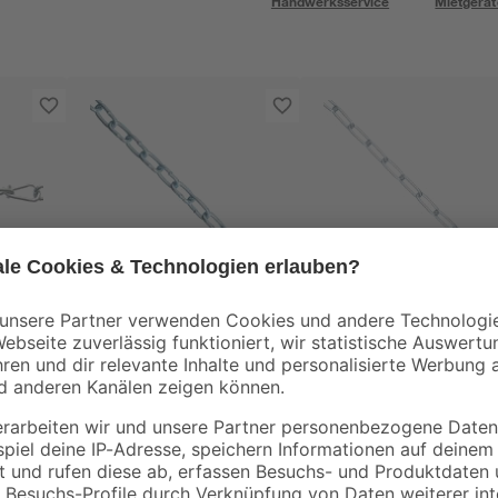
Handwerksservice
Mietgerät
Pösamo
Pösamo
1,6mm
Schweisskette A3
Schweisskette C3
Stahl verzinkt
Stahl verzinkt
3
,
2
,
19
79
€
€
/ Meter
/ Meter