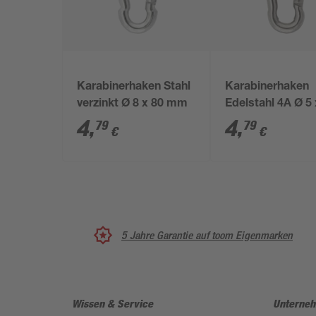
Karabinerhaken Stahl
Karabinerhaken
verzinkt Ø 8 x 80 mm
Edelstahl 4A Ø 5 
mm
4
,
4
,
79
79
€
€
5 Jahre Garantie auf toom Eigenmarken
Wissen & Service
Unterne