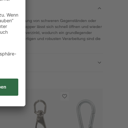
chnellen Sicherung von schweren Gegenständen oder
nen. Der Schnapper lässt sich schnell öffnen und wieder
lkarabiner ist verzinkt, wodurch ein grundlegender
k der hochwertigen und robusten Verarbeitung sind die