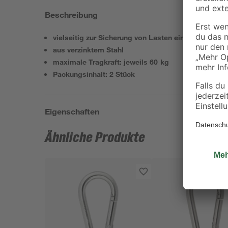
Beschreibung
vielseitig zur Sicherung von Lasten einsetzbar
aus verzinktem Stahl
maximale Tragkraft: jeweils 60 kg
Packungsinhalt: 2 Stück
Eigenschaften
Ähnliche Produkte