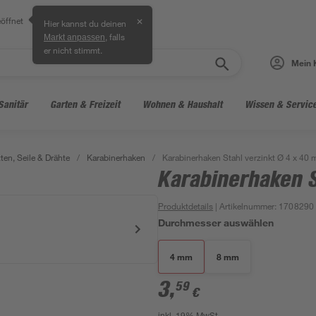
öffnet
✕
Hier kannst du deinen
, falls
Markt anpassen
er nicht stimmt.
Mein 
Sanitär
Garten & Freizeit
Wohnen & Haushalt
Wissen & Servic
ten, Seile & Drähte
/
Karabinerhaken
/
Karabinerhaken Stahl verzinkt Ø 4 x 40
Karabinerhaken S
Produktdetails
| Artikelnummer
:
1708290
Durchmesser auswählen
4 mm
8 mm
3
,
59
€