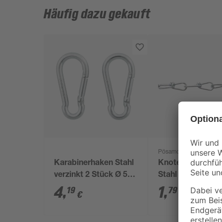
Häufig dazu gekauft
Pösamo
Karabinerhaken Stahl
Knotenkette Ø 
verzinkt 2 Stück Ø 5 x
Stahl verzinkt
50 mm
4
,
1
,
19
79
€
€
/ Meter