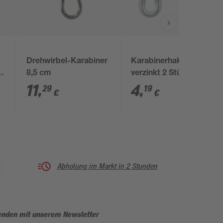
Drehwirbel-Karabiner
Karabinerhaken Stahl
0
8,5 cm
verzinkt 2 Stück Ø 5 x
50 mm
11
,
4
,
29
19
€
€
Abholung im Markt in 2 Stunden
enden mit unserem Newsletter