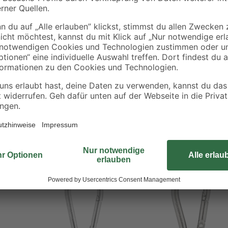
Die Karabinerhaken dienen zur s
Lasten in verschiendenen Situatio
schließen. Die Oberfläche der Stah
Korrosionsschutz gegeben ist. Dan
Haken besonders langlebig.