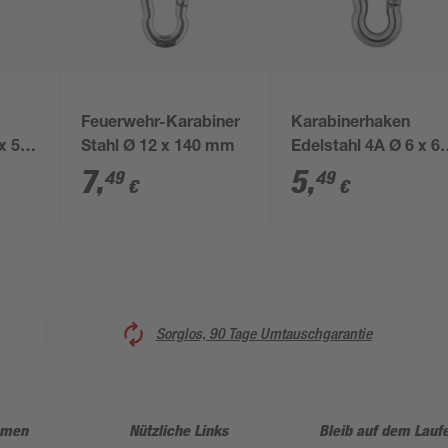
Feuerwehr-Karabiner
Karabinerhaken
x 50
Stahl Ø 12 x 140 mm
Edelstahl 4A Ø 6 x 6
mm
7
,
5
,
49
49
€
€
Sorglos, 90 Tage Umtauschgarantie
hmen
Nützliche Links
Bleib auf dem Lauf