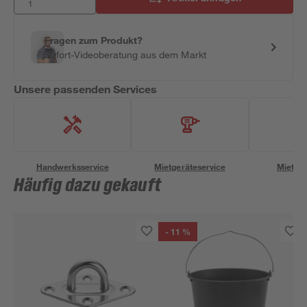
Fragen zum Produkt?
Sofort-Videoberatung aus dem Markt
Unsere passenden Services
Handwerksservice
Mietgeräteservice
Miettra
Häufig dazu gekauft
- 11 %