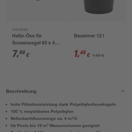
Schneider
Halte-Öse für
Baueimer 12 l
Sonnensegel 65 x 40 x
28 mm
7
,
1
,
99
49
€
€
1,69 €
Beschreibung
hohe Filtrationsleistung dank Polyethylenfaserkugeln
100 % recyclebares Polyethylen
Nettodurchflussmenge ca. 4 m³/h
für Pools bis 19 m³ Wasservolumen geeignet