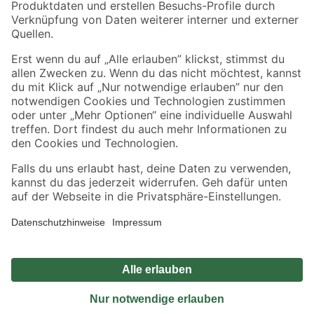
Sicher einkaufen
Jetzt die toom-App herunterladen
Alle Preisangaben in EUR inkl. gesetzl. MwSt.. Die dargestellten Angebote sind unter
Umständen nicht in allen Märkten verfügbar. Die angegebenen Verfügbarkeiten beziehen
sich auf den unter "Mein Markt" ausgewählten toom Baumarkt. Alle Angebote und
Produkte nur solange der Vorrat reicht.
*Paketversand ab 59 € versandkostenfrei, gilt nicht für Artikel mit Speditionsversand, hier
fallen zusätzliche Versandkosten an.
Datenschutz
Privatsphäre
Impressum
AGB
Nutzungsbedingungen
Widerrufsrecht
Vertrag widerrufen
Barrierefreiheit