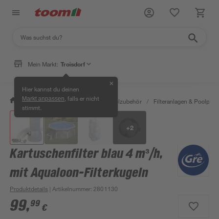
Mein Markt:
Troisdorf
✕
Hier kannst du deinen
, falls er nicht
Markt anpassen
/
Garten & Freizeit
/
Pools & Poolzubehör
/
Filteranlagen & Poolpu
stimmt.
+
2
Kartuschenfilter blau 4 m³/h,
mit Aqualoon-Filterkugeln
Produktdetails
| Artikelnummer
:
2801130
99
,
99
€