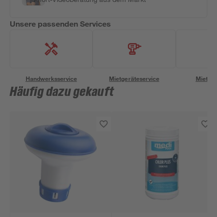
Unsere passenden Services
Handwerksservice
Mietgeräteservice
Miettra
Häufig dazu gekauft