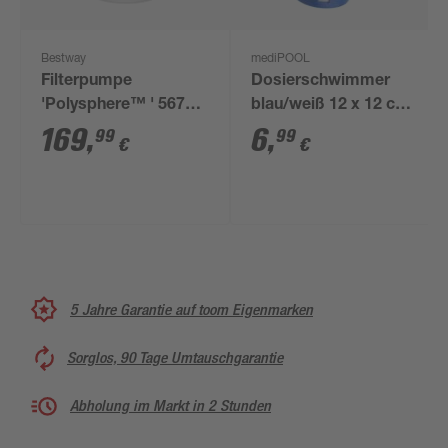
Bestway
mediPOOL
Filterpumpe
Dosierschwimmer
'Polysphere™ ' 5678
blau/weiß 12 x 12 cm,
l/h 110 W
für 20 g Tabs
169
,
6
,
99
99
€
€
5 Jahre Garantie auf toom Eigenmarken
Sorglos, 90 Tage Umtauschgarantie
Abholung im Markt in 2 Stunden