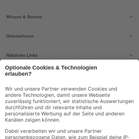
Wissen & Service
Unternehmen
Nützliche Links
Bleib auf dem Laufenden mit unserem Newsletter
Der toom Newsletter: Keine Angebote und Aktionen mehr verpassen!
Zur Newsletter Anmeldung
Folge uns