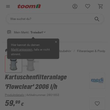
Mein Markt:
Troisdorf
✕
Hier kannst du deinen
, falls er nicht
Markt anpassen
/
Garten & Freizeit
/
Pools & Poolzubehör
/
Filteranlagen & Poolpu
stimmt.
Kartuschenfilteranlage
'Flowclear' 2006 l/h
Produktdetails
| Artikelnummer
:
2801853
59
,
99
€