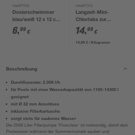
mediPOOL
mediPOOL
Dosierschwimmer
Langzeit-Mini-
blau/weiß 12 x 12 cm,
Chlortabs zur
für 20 g Tabs
Poolpflege 1 kg, 50
6
,
14
,
99
99
€
€
Stück
14,99 € / Kilogramm
Beschreibung
Durchflussrate: 2.006 l/h
für Pools mit einer Wasserkapazität von 1100-14300 l
geeignet
mit Ø 32 mm Anschluss
inklusive Filterkartusche
sorgt stets für sauberes Wasser
Die 2006 Liter Filterpumpe 'Flowclear' ist notwendig, damit dein
Poolwasser während der Sommermonate sauber und