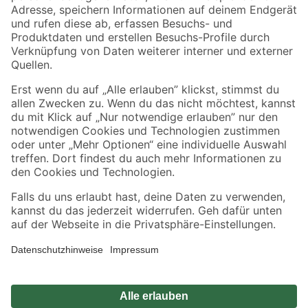
Zahlungsarten
Versandarten
Sicher einkaufen
Jetzt die toom-App herunterladen
Alle Preisangaben in EUR inkl. gesetzl. MwSt.. Die dargestellten Angebote sind unter
Umständen nicht in allen Märkten verfügbar. Die angegebenen Verfügbarkeiten beziehen
sich auf den unter "Mein Markt" ausgewählten toom Baumarkt. Alle Angebote und
Produkte nur solange der Vorrat reicht.
*Paketversand ab 59 € versandkostenfrei, gilt nicht für Artikel mit Speditionsversand, hier
fallen zusätzliche Versandkosten an.
Datenschutz
Privatsphäre
Impressum
AGB