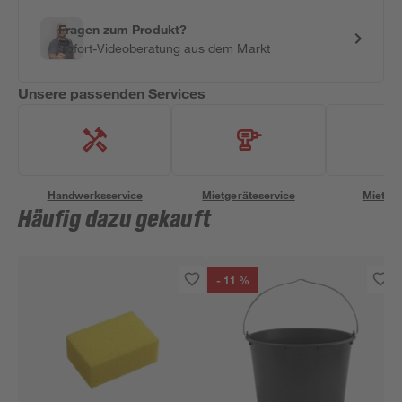
Fragen zum Produkt?
Sofort-Videoberatung aus dem Markt
Unsere passenden Services
Handwerksservice
Mietgeräteservice
Miettra
Häufig dazu gekauft
- 11 %