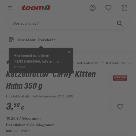
Mein Markt:
Troisdorf
✕
Hier kannst du deinen
, falls er nicht
Markt anpassen
/
Garten & Freizeit
/
Tierbedarf
/
Katzenbedarf
/
Katzenfutter
/
K
stimmt.
Katzenfutter 'Carny' Kitten
Huhn 350 g
Produktdetails
| Artikelnummer
:
2513028
3
,
59
€
10,26 € / Kilogramm
Paketinhalt:
0,35 Kilogramm
inkl. 7% MwSt.