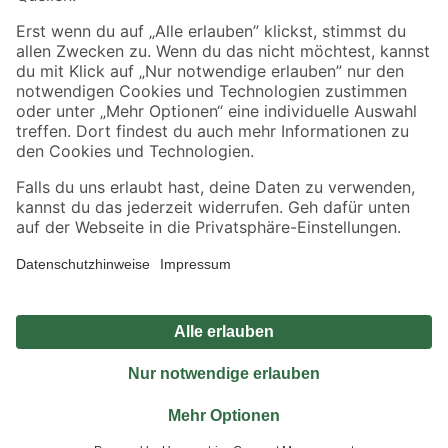
Sicher einkaufen
Jetzt die toom-App herunterladen
Alle Preisangaben in EUR inkl. gesetzl. MwSt.. Die dargestellten Angebote sind unter
Umständen nicht in allen Märkten verfügbar. Die angegebenen Verfügbarkeiten beziehen
sich auf den unter "Mein Markt" ausgewählten toom Baumarkt. Alle Angebote und
Produkte nur solange der Vorrat reicht.
*Paketversand ab 59 € versandkostenfrei, gilt nicht für Artikel mit Speditionsversand, hier
fallen zusätzliche Versandkosten an.
Datenschutz
Privatsphäre
Impressum
AGB
Nutzungsbedingungen
Widerrufsrecht
Vertrag widerrufen
Barrierefreiheit
© 2026 toom Baumarkt GmbH