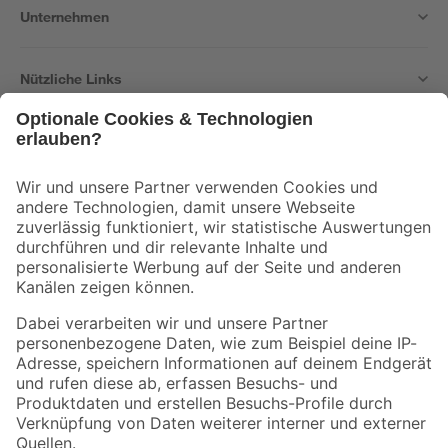
Unternehmen
Nützliche Links
Bleib auf dem Laufenden mit unserem Newsletter
Der toom Newsletter: Keine Angebote und Aktionen mehr verpassen!
Zur Newsletter Anmeldung
Folge uns
Zahlungsarten
Versandarten