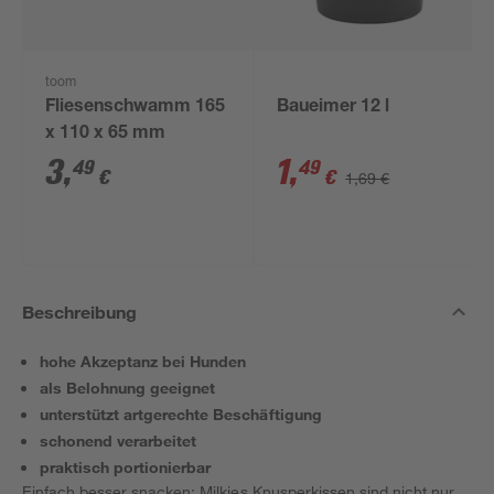
toom
Fliesenschwamm 165
Baueimer 12 l
x 110 x 65 mm
3
,
1
,
49
49
€
€
1,69 €
Beschreibung
hohe Akzeptanz bei Hunden
als Belohnung geeignet
unterstützt artgerechte Beschäftigung
schonend verarbeitet
praktisch portionierbar
Einfach besser snacken: Milkies Knusperkissen sind nicht nur