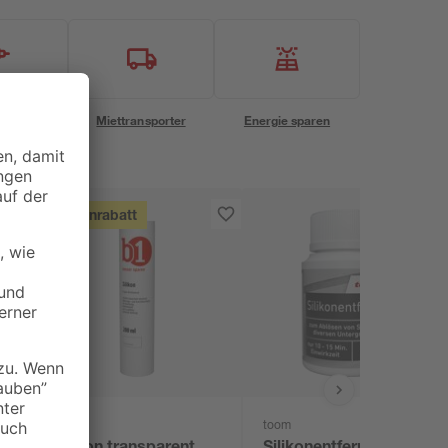
eservice
Miettransporter
Energie sparen
Mengenrabatt
B1
toom