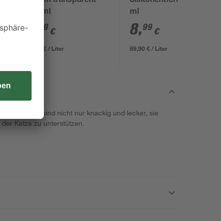
Silikon transparent
Silikonentferner 100
280 ml
ml
3
,
8
,
49
99
€
€
12,46 € / Liter
89,90 € / Liter
usperkissen sind nicht nur knackig und lecker, sie
 der Katze zu unterstützen.