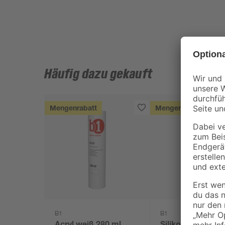
Häufig dazu gekauft
Mengenrabatt
Mengenrabatt
B1
B1