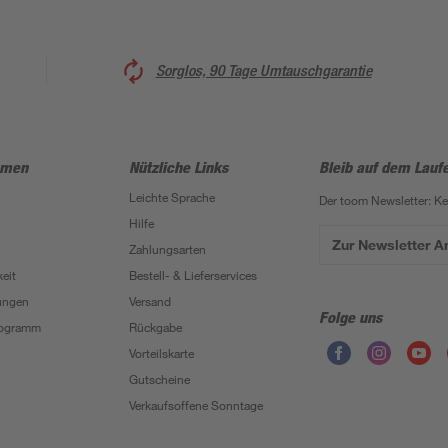
Sorglos, 90 Tage Umtauschgarantie
hmen
Nützliche Links
Bleib auf dem Lauf
Leichte Sprache
Der toom Newsletter: K
Hilfe
Zur Newsletter 
Zahlungsarten
eit
Bestell- & Lieferservices
ungen
Versand
Folge uns
Programm
Rückgabe
Vorteilskarte
Gutscheine
Verkaufsoffene Sonntage