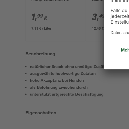
Acryl weiß 280 ml
Silikon weiß 280
1
,
3
,
99
49
€
€
7,11 € / Liter
12,46 € / Liter
Beschreibung
natürlicher Snack ohne unnötige Zusätze
ausgewählte hochwertige Zutaten
hohe Akzeptanz bei Hunden
als Belohnung zwischendurch
unterstützt artgerechte Beschäftigung
Eigenschaften