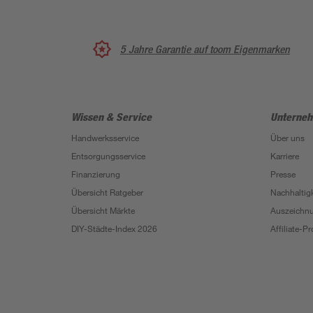
5 Jahre Garantie auf toom Eigenmarken
Wissen & Service
Unterne
Handwerksservice
Über uns
Entsorgungsservice
Karriere
Finanzierung
Presse
Übersicht Ratgeber
Nachhaltigk
Übersicht Märkte
Auszeichn
DIY-Städte-Index 2026
Affiliate-