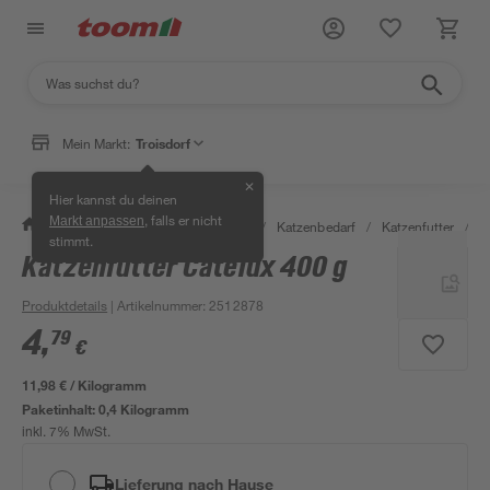
Mein Markt:
Troisdorf
✕
Hier kannst du deinen
, falls er nicht
Markt anpassen
/
Garten & Freizeit
/
Tierbedarf
/
Katzenbedarf
/
Katzenfutter
/
K
stimmt.
Katzenfutter Catelux 400 g
Produktdetails
| Artikelnummer
:
2512878
4
,
79
€
11,98 € / Kilogramm
Paketinhalt:
0,4 Kilogramm
inkl. 7% MwSt.
Lieferung nach Hause