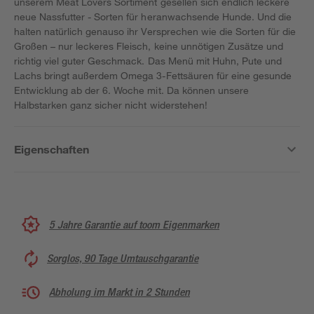
unserem Meat Lovers Sortiment gesellen sich endlich leckere
neue Nassfutter - Sorten für heranwachsende Hunde. Und die
halten natürlich genauso ihr Versprechen wie die Sorten für die
Großen – nur leckeres Fleisch, keine unnötigen Zusätze und
richtig viel guter Geschmack. Das Menü mit Huhn, Pute und
Lachs bringt außerdem Omega 3-Fettsäuren für eine gesunde
Entwicklung ab der 6. Woche mit. Da können unsere
Halbstarken ganz sicher nicht widerstehen!
Eigenschaften
5 Jahre Garantie auf toom Eigenmarken
Sorglos, 90 Tage Umtauschgarantie
Abholung im Markt in 2 Stunden