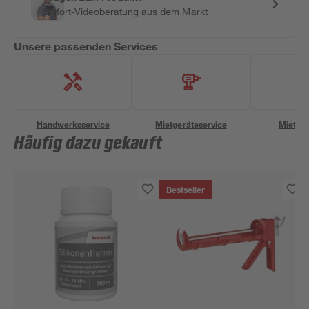
Sofort-Videoberatung aus dem Markt
Unsere passenden Services
Handwerksservice
Mietgeräteservice
Miettra
Häufig dazu gekauft
Bestseller