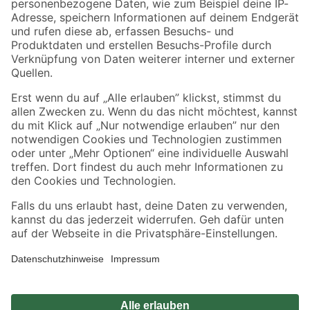
Zahlungsarten
Versandarten
Sicher einkaufen
Jetzt die toom-App herunterladen
Alle Preisangaben in EUR inkl. gesetzl. MwSt.. Die dargestellten Angebote sind unter
Umständen nicht in allen Märkten verfügbar. Die angegebenen Verfügbarkeiten beziehen
sich auf den unter "Mein Markt" ausgewählten toom Baumarkt. Alle Angebote und
Produkte nur solange der Vorrat reicht.
*Paketversand ab 59 € versandkostenfrei, gilt nicht für Artikel mit Speditionsversand, hier
fallen zusätzliche Versandkosten an.
Datenschutz
Privatsphäre
Impressum
AGB