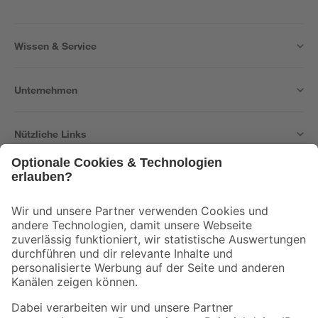
Wissen & Service
Unternehmen
Nützliche Links
Bleib auf dem Laufenden mit unserem Newsletter
Der toom Newsletter: Keine Angebote und Aktionen mehr verpassen!
Zur Newsletter Anmeldung
Folge uns