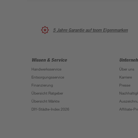
5 Jahre Garantie auf toom Eigenmarken
Wissen & Service
Unterne
Handwerksservice
Über uns
Entsorgungsservice
Karriere
Finanzierung
Presse
Übersicht Ratgeber
Nachhaltigk
Übersicht Märkte
Auszeichn
DIY-Städte-Index 2026
Affiliate-