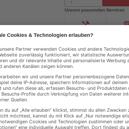
Unsere passenden Services
Handwerksservice
Mietgerät
Mengenrabatt
Mengenrabatt
Bestseller