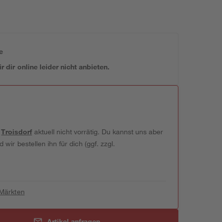
e
 dir online leider nicht anbieten.
t
Troisdorf
aktuell nicht vorrätig. Du kannst uns aber
wir bestellen ihn für dich (ggf. zzgl.
 Märkten
Artikel anfragen