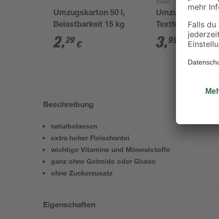
toom
Umzugskarton 50 l,
Umzugskarton m
Belastbarkeit 15 kg
Textfeld 65 l
2
,
3
,
29
99
€
€
Beschreibung
naturbelassen
extra hoher Fleischantei
wichtige Vitamine und Mineralstoffe
ganz ohne Getreide oder Gluten
ohne Zuckerzusatz
Eigenschaften