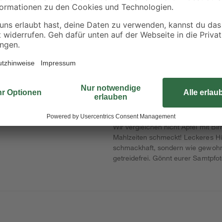
toom
toom
it
Umzugskarton mit
Archivbox 40,6 x 32,
Textfeld 120 l Traglast
x 29 cm, 15 kg
50 kg
5
,
3
,
99
99
€
€
Wir vergleichen nicht Äpfel mit Bi
Mahlzeiten schmeckt! Leckeres Hü
schmackhaft, sondern wie gewohnt 
getreidefrei. Gönnt eurer Samtpf