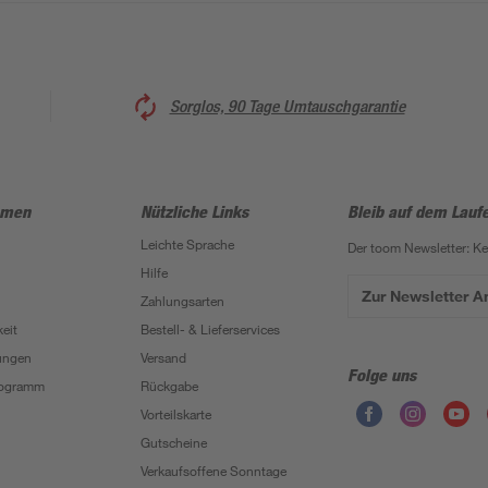
Sorglos, 90 Tage Umtauschgarantie
hmen
Nützliche Links
Bleib auf dem Lauf
Leichte Sprache
Der toom Newsletter: K
Hilfe
Zur Newsletter 
Zahlungsarten
eit
Bestell- & Lieferservices
ungen
Versand
Folge uns
Programm
Rückgabe
Vorteilskarte
Gutscheine
Verkaufsoffene Sonntage