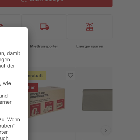
eservice
Miettransporter
Energie sparen
Mengenrabatt
Bestseller