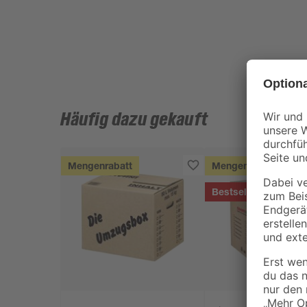
Häufig dazu gekauft
Mengenrabatt
Mengenrabatt
Bestseller