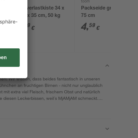
toom
toom
2
Schwerlastkiste 34 x
Packseide grau 50 x
61,5 x 35 cm, 50 kg
75 cm
5
,
4
,
49
59
€
€
rnen! Wir wissen, dass beides fantastisch in unseren
hnchen an fruchtigen Birnen - nicht nur unglaublich
mit extra viel Fleisch, frischem Obst und natürlich
ote diesen Leckerbissen, weil´s MjAMjAM schmeckt….