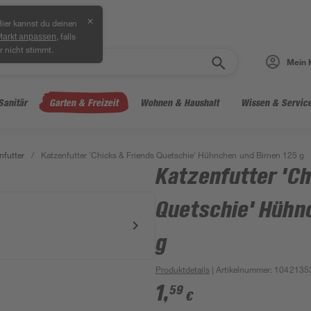
✕
ier kannst du deinen
, falls
Markt anpassen
r nicht stimmt.
Mein 
Sanitär
Garten & Freizeit
Wohnen & Haushalt
Wissen & Servic
nfutter
/
Katzenfutter 'Chicks & Friends Quetschie' Hühnchen und Birnen 125 g
Katzenfutter 'Ch
Quetschie' Hühn
g
Produktdetails
| Artikelnummer
:
1042135
1
,
59
€