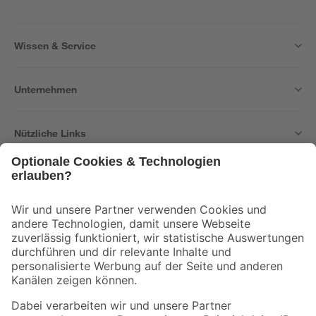
Wissen & Service
Unternehmen
Nützliche Links
Bleib auf dem Laufenden mit unserem Newsletter
Der toom Newsletter: Keine Angebote und Aktionen mehr verpassen!
Zur Newsletter Anmeldung
Folge uns