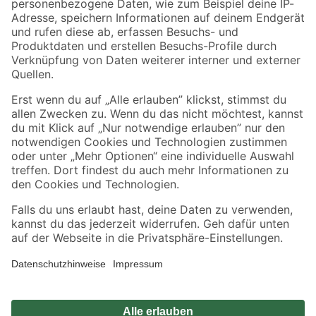
Zahlungsarten
Versandarten
Sicher einkaufen
Jetzt die toom-App herunterladen
Alle Preisangaben in EUR inkl. gesetzl. MwSt.. Die dargestellten Angebote sind unter
Umständen nicht in allen Märkten verfügbar. Die angegebenen Verfügbarkeiten beziehen
sich auf den unter "Mein Markt" ausgewählten toom Baumarkt. Alle Angebote und
Produkte nur solange der Vorrat reicht.
*Paketversand ab 59 € versandkostenfrei, gilt nicht für Artikel mit Speditionsversand, hier
fallen zusätzliche Versandkosten an.
Datenschutz
Privatsphäre
Impressum
AGB