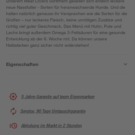
unserem Meat Lovers Sortiment gesellen sich endlich leckere
neue Nassfutter - Sorten für heranwachsende Hunde. Und die
halten natürlich genauso ihr Versprechen wie die Sorten für die
Großen – nur leckeres Fleisch, keine unnötigen Zusätze und
richtig viel guter Geschmack. Das Menü mit Huhn, Pute und
Lachs bringt außerdem Omega 3-Fettsäuren für eine gesunde
Entwicklung ab der 6. Woche mit. Da können unsere
Halbstarken ganz sicher nicht widerstehen!
Eigenschaften
5 Jahre Garantie auf toom Eigenmarken
Sorglos, 90 Tage Umtauschgarantie
Abholung im Markt in 2 Stunden