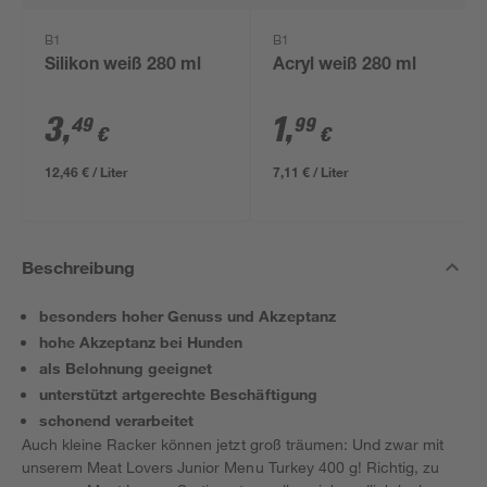
B1
B1
Silikon weiß 280 ml
Acryl weiß 280 ml
3
,
1
,
49
99
€
€
12,46 € / Liter
7,11 € / Liter
Beschreibung
besonders hoher Genuss und Akzeptanz
hohe Akzeptanz bei Hunden
als Belohnung geeignet
unterstützt artgerechte Beschäftigung
schonend verarbeitet
Auch kleine Racker können jetzt groß träumen: Und zwar mit
unserem Meat Lovers Junior Menu Turkey 400 g! Richtig, zu