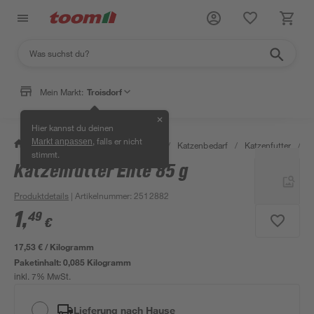
Mein Markt:
Troisdorf
✕
Hier kannst du deinen
, falls er nicht
Markt anpassen
/
Garten & Freizeit
/
Tierbedarf
/
Katzenbedarf
/
Katzenfutter
/
K
stimmt.
Katzenfutter Ente 85 g
Produktdetails
| Artikelnummer
:
2512882
1
,
49
€
17,53 € / Kilogramm
Paketinhalt:
0,085 Kilogramm
inkl. 7% MwSt.
Lieferung nach Hause