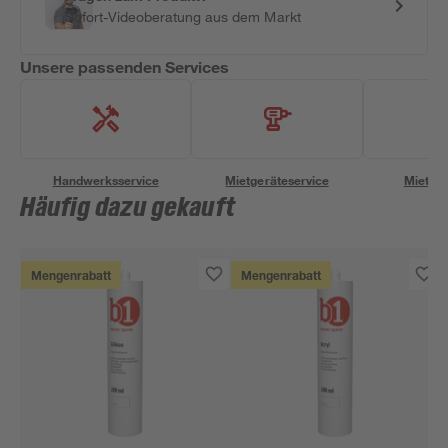
Sofort-Videoberatung aus dem Markt
Unsere passenden Services
Handwerksservice
Mietgeräteservice
Miettra
Häufig dazu gekauft
Mengenrabatt
Mengenrabatt