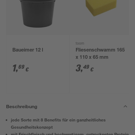
toom
Baueimer 12 l
Fliesenschwamm 165
x 110 x 65 mm
1
,
3
,
69
49
€
€
Beschreibung
jede Sorte mit 8 Benefits für ein ganzheitliches
Gesundheitskonzept
mit Frischfleisch und hochwertigem, getrockneten Protein