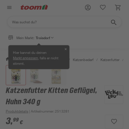
Mein Markt:
Troisdorf
✕
Hier kannst du deinen
, falls er nicht
Markt anpassen
/
Garten & Freizeit
/
Tierbedarf
/
Katzenbedarf
/
Katzenfutter
/
K
stimmt.
Katzenfutter Kitten Geflügel,
Huhn 340 g
Produktdetails
| Artikelnummer
:
2513281
3
,
99
€