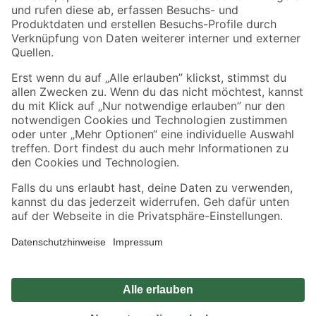
Zahlungsarten
Versandarten
Sicher einkaufen
Jetzt die toom-App herunterladen
Alle Preisangaben in EUR inkl. gesetzl. MwSt.. Die dargestellten Angebote sind unter
Umständen nicht in allen Märkten verfügbar. Die angegebenen Verfügbarkeiten beziehen
sich auf den unter "Mein Markt" ausgewählten toom Baumarkt. Alle Angebote und
Produkte nur solange der Vorrat reicht.
*Paketversand ab 59 € versandkostenfrei, gilt nicht für Artikel mit Speditionsversand, hier
fallen zusätzliche Versandkosten an.
Datenschutz
Privatsphäre
Impressum
AGB
Nutzungsbedingungen
Widerrufsrecht
Vertrag widerrufen