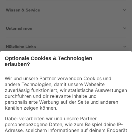
Wissen & Service
Unternehmen
Nützliche Links
Bleib auf dem Laufenden mit unserem Newsletter
Der toom Newsletter: Keine Angebote und Aktionen mehr verpassen!
Zur Newsletter Anmeldung
Folge uns