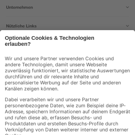
Unternehmen
Nützliche Links
Bleib auf dem Laufenden mit unserem Newsletter
Der toom Newsletter: Keine Angebote und Aktionen mehr verpassen!
Zur Newsletter Anmeldung
Folge uns
Zahlungsarten
Versandarten