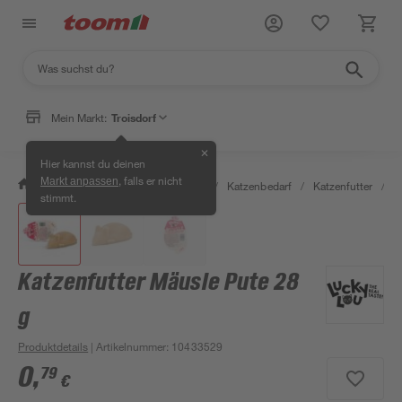
Mein Markt:
Troisdorf
✕
Hier kannst du deinen
, falls er nicht
Markt anpassen
/
Garten & Freizeit
/
Tierbedarf
/
Katzenbedarf
/
Katzenfutter
/
K
stimmt.
Katzenfutter Mäusle Pute 28
g
Produktdetails
| Artikelnummer
:
10433529
0
,
79
€