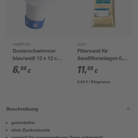
mediPOOL
toom
Dosierschwimmer
Filtersand für
blau/weiß 12 x 12 cm,
Sandfilteranlagen 0,7-
für 20 g Tabs
1,2 mm 25 kg
6
,
11
,
99
99
€
€
0,48 € / Kilogramm
Beschreibung
getreidefrei
ohne Zuckerzusatz
speziell für ausgewachsene Tiere entwickelt