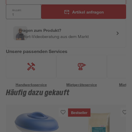
Anzahl:
Artikel anfragen
Fragen zum Produkt?
Sofort-Videoberatung aus dem Markt
Unsere passenden Services
Handwerksservice
Mietgeräteservice
Miettra
Häufig dazu gekauft
Bestseller