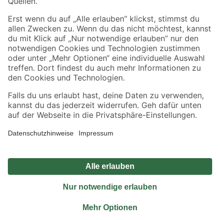
Sicher einkaufen
Jetzt die toom-App herunterladen
Alle Preisangaben in EUR inkl. gesetzl. MwSt.. Die dargestellten Angebote sind unter
Umständen nicht in allen Märkten verfügbar. Die angegebenen Verfügbarkeiten beziehen
sich auf den unter "Mein Markt" ausgewählten toom Baumarkt. Alle Angebote und
Produkte nur solange der Vorrat reicht.
*Paketversand ab 59 € versandkostenfrei, gilt nicht für Artikel mit Speditionsversand, hier
fallen zusätzliche Versandkosten an.
Datenschutz
Privatsphäre
Impressum
AGB
Nutzungsbedingungen
Widerrufsrecht
Vertrag widerrufen
Barrierefreiheit
© 2026 toom Baumarkt GmbH