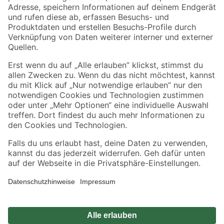
Zahlungsarten
Versandarten
Sicher einkaufen
Jetzt die toom-App herunterladen
Alle Preisangaben in EUR inkl. gesetzl. MwSt.. Die dargestellten Angebote sind unter
Umständen nicht in allen Märkten verfügbar. Die angegebenen Verfügbarkeiten beziehen
sich auf den unter "Mein Markt" ausgewählten toom Baumarkt. Alle Angebote und
Produkte nur solange der Vorrat reicht.
*Paketversand ab 59 € versandkostenfrei, gilt nicht für Artikel mit Speditionsversand, hier
fallen zusätzliche Versandkosten an.
Datenschutz
Privatsphäre
Impressum
AGB