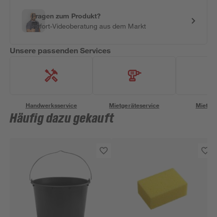
Fragen zum Produkt?
Sofort-Videoberatung aus dem Markt
Unsere passenden Services
Handwerksservice
Mietgeräteservice
Miettra
Häufig dazu gekauft