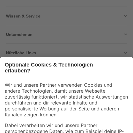
Wissen & Service
Unternehmen
Nützliche Links
Bleib auf dem Laufenden mit unserem Newsletter
Der toom Newsletter: Keine Angebote und Aktionen mehr verpassen!
Zur Newsletter Anmeldung
Folge uns