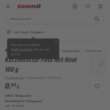
Mein Markt:
Troisdorf
✕
Hier kannst du deinen
, falls er nicht
Markt anpassen
/
Garten & Freizeit
/
Tierbedarf
/
Katzenbedarf
/
Katzenfutter
/
K
stimmt.
Katzenfutter Pate mit Rind
100 g
Produktdetails
| Artikelnummer
:
10405423
0
,
69
€
6,90 € / Kilogramm
Paketinhalt:
0,1 Kilogramm
inkl. 7% MwSt.