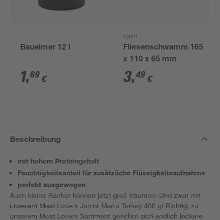
toom
Baueimer 12 l
Fliesenschwamm 165
x 110 x 65 mm
1
,
3
,
69
49
€
€
Beschreibung
mit hohem Proteingehalt
Feuchtigkeitsanteil für zusätzliche Flüssigkeitsaufnahme
perfekt ausgewogen
Auch kleine Racker können jetzt groß träumen: Und zwar mit
unserem Meat Lovers Junior Menu Turkey 400 g! Richtig, zu
unserem Meat Lovers Sortiment gesellen sich endlich leckere