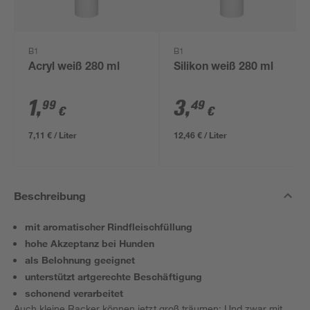
B1
B1
Acryl weiß 280 ml
Silikon weiß 280 ml
1
,
3
,
99
49
€
€
7,11 € / Liter
12,46 € / Liter
Beschreibung
mit aromatischer Rindfleischfüllung
hohe Akzeptanz bei Hunden
als Belohnung geeignet
unterstützt artgerechte Beschäftigung
schonend verarbeitet
Auch kleine Racker können jetzt groß träumen: Und zwar mit