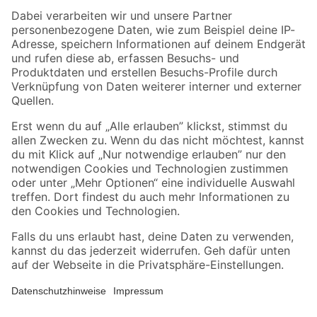
Zahlungsarten
Versandarten
Sicher einkaufen
Jetzt die toom-App herunterladen
Alle Preisangaben in EUR inkl. gesetzl. MwSt.. Die dargestellten Angebote sind unter
Umständen nicht in allen Märkten verfügbar. Die angegebenen Verfügbarkeiten beziehen
sich auf den unter "Mein Markt" ausgewählten toom Baumarkt. Alle Angebote und
Produkte nur solange der Vorrat reicht.
*Paketversand ab 59 € versandkostenfrei, gilt nicht für Artikel mit Speditionsversand, hier
fallen zusätzliche Versandkosten an.