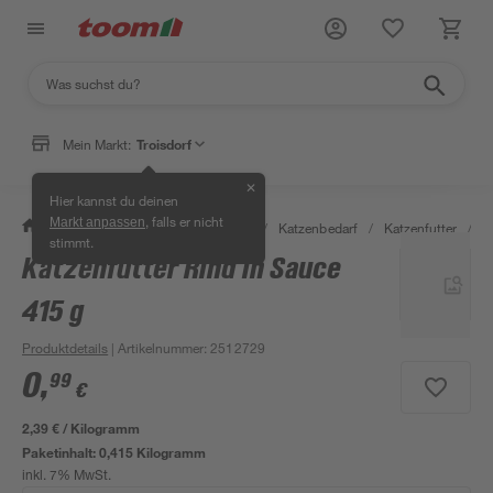
Mein Markt:
Troisdorf
✕
Hier kannst du deinen
, falls er nicht
Markt anpassen
/
Garten & Freizeit
/
Tierbedarf
/
Katzenbedarf
/
Katzenfutter
/
K
stimmt.
Katzenfutter Rind in Sauce
415 g
Produktdetails
| Artikelnummer
:
2512729
0
,
99
€
2,39 € / Kilogramm
Paketinhalt:
0,415 Kilogramm
inkl. 7% MwSt.