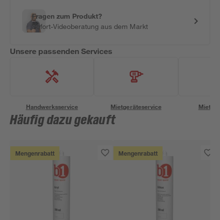
Fragen zum Produkt?
Sofort-Videoberatung aus dem Markt
Unsere passenden Services
Handwerksservice
Mietgeräteservice
Miettra
Häufig dazu gekauft
Mengenrabatt
Mengenrabatt