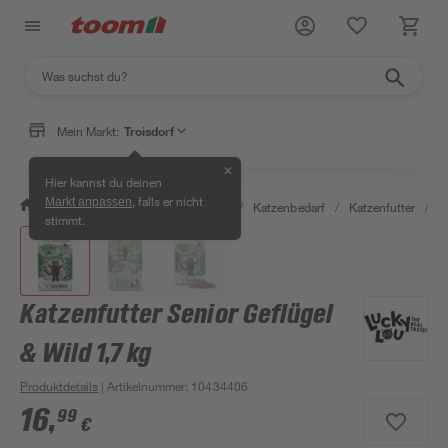
Mein Markt:
Troisdorf
✕
Hier kannst du deinen
, falls er nicht
Markt anpassen
/
Garten & Freizeit
/
Tierbedarf
/
Katzenbedarf
/
Katzenfutter
/
K
stimmt.
Katzenfutter Senior Geflügel
& Wild 1,7 kg
Produktdetails
| Artikelnummer
:
10434406
16
,
99
€