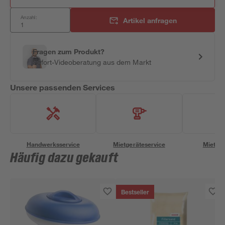
Anzahl:
Artikel anfragen
Fragen zum Produkt?
Sofort-Videoberatung aus dem Markt
Unsere passenden Services
Handwerksservice
Mietgeräteservice
Miettra
Häufig dazu gekauft
Bestseller