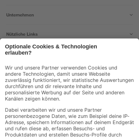
Unternehmen
Nützliche Links
Bleib auf dem Laufenden mit unserem Newsletter
Der toom Newsletter: Keine Angebote und Aktionen mehr verpassen!
Zur Newsletter Anmeldung
Folge uns
Zahlungsarten
Versandarten