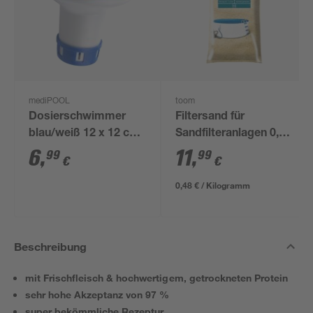
mediPOOL
toom
Dosierschwimmer
Filtersand für
blau/weiß 12 x 12 cm,
Sandfilteranlagen 0,7-
für 20 g Tabs
1,2 mm 25 kg
6
,
11
,
99
99
€
€
0,48 € / Kilogramm
Beschreibung
mit Frischfleisch & hochwertigem, getrockneten Protein
sehr hohe Akzeptanz von 97 %
super bekömmliche Rezeptur