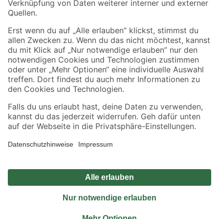
Sicher einkaufen
Jetzt die toom-App herunterladen
Alle Preisangaben in EUR inkl. gesetzl. MwSt.. Die dargestellten Angebote sind unter
Umständen nicht in allen Märkten verfügbar. Die angegebenen Verfügbarkeiten beziehen
sich auf den unter "Mein Markt" ausgewählten toom Baumarkt. Alle Angebote und
Produkte nur solange der Vorrat reicht.
*Paketversand ab 59 € versandkostenfrei, gilt nicht für Artikel mit Speditionsversand, hier
fallen zusätzliche Versandkosten an.
Datenschutz
Privatsphäre
Impressum
AGB
Nutzungsbedingungen
Widerrufsrecht
Vertrag widerrufen
Barrierefreiheit