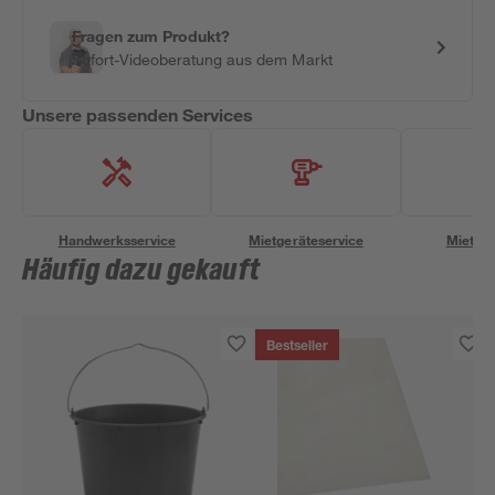
Fragen zum Produkt?
Sofort-Videoberatung aus dem Markt
Unsere passenden Services
Handwerksservice
Mietgeräteservice
Miettra
Häufig dazu gekauft
Bestseller