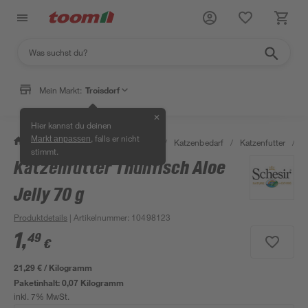
Mein Markt:
Troisdorf
✕
Hier kannst du deinen
, falls er nicht
Markt anpassen
/
Garten & Freizeit
/
Tierbedarf
/
Katzenbedarf
/
Katzenfutter
/
K
stimmt.
Katzenfutter Thunfisch Aloe
Jelly 70 g
Produktdetails
| Artikelnummer
:
10498123
1
,
49
€
21,29 € / Kilogramm
Paketinhalt:
0,07 Kilogramm
inkl. 7% MwSt.