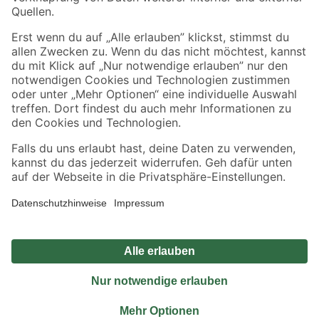
Sicher einkaufen
Jetzt die toom-App herunterladen
Alle Preisangaben in EUR inkl. gesetzl. MwSt.. Die dargestellten Angebote sind unter
Umständen nicht in allen Märkten verfügbar. Die angegebenen Verfügbarkeiten beziehen
sich auf den unter "Mein Markt" ausgewählten toom Baumarkt. Alle Angebote und
Produkte nur solange der Vorrat reicht.
*Paketversand ab 59 € versandkostenfrei, gilt nicht für Artikel mit Speditionsversand, hier
fallen zusätzliche Versandkosten an.
Datenschutz
Privatsphäre
Impressum
AGB
Nutzungsbedingungen
Widerrufsrecht
Vertrag widerrufen
Barrierefreiheit
© 2026 toom Baumarkt GmbH