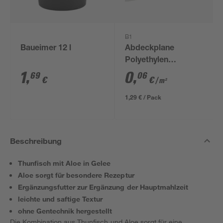
B1
Baueimer 12 l
Abdeckplane
Polyethylen
transparent 4 x 5 m
1
,
0
,
69
06
€
€
/ m²
1,29 € / Pack
Beschreibung
Thunfisch mit Aloe in Gelee
Aloe sorgt für besondere Rezeptur
Ergänzungsfutter zur Ergänzung der Hauptmahlzeit
leichte und saftige Textur
ohne Gentechnik hergestellt
Die Kombination aus Thunfisch und Aloe sorgt für eine