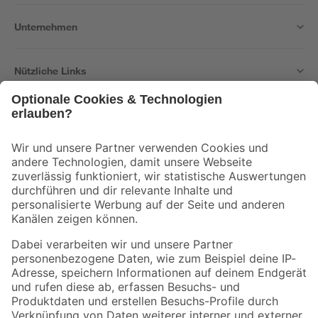
Unternehmen
Nützliche Links
Bleib auf dem Laufenden mit unserem Newsletter
Der toom Newsletter: Keine Angebote und Aktionen mehr verpassen!
Zur Newsletter Anmeldung
Folge uns
Zahlungsarten
Versandarten