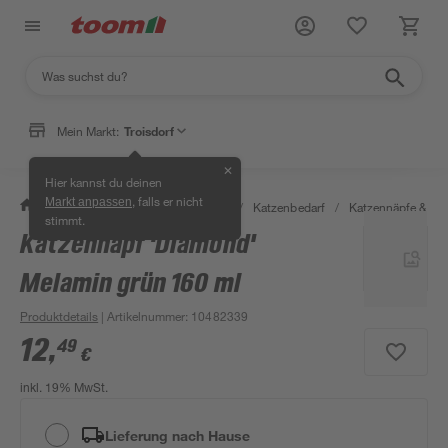
Mein Markt:
Troisdorf
✕
Hier kannst du deinen
, falls er nicht
Markt anpassen
/
Garten & Freizeit
/
Tierbedarf
/
Katzenbedarf
/
Katzennäpfe & -tr
stimmt.
Katzennapf 'Diamond'
Melamin grün 160 ml
Produktdetails
| Artikelnummer
:
10482339
12
,
49
€
inkl. 19% MwSt.
Lieferung nach Hause