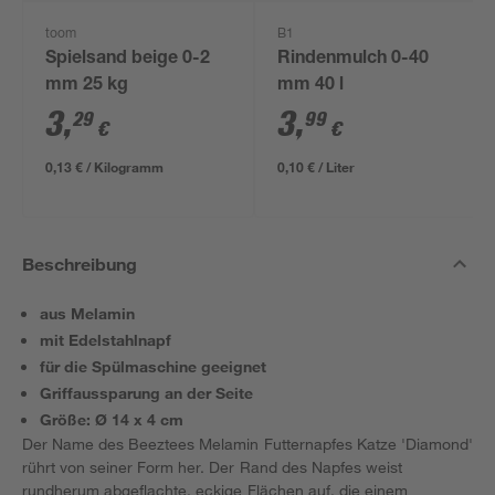
toom
B1
Spielsand beige 0-2
Rindenmulch 0-40
mm 25 kg
mm 40 l
3
,
3
,
29
99
€
€
0,13 € / Kilogramm
0,10 € / Liter
Beschreibung
aus Melamin
mit Edelstahlnapf
für die Spülmaschine geeignet
Griffaussparung an der Seite
Größe: Ø 14 x 4 cm
Der Name des Beeztees Melamin Futternapfes Katze 'Diamond'
rührt von seiner Form her. Der Rand des Napfes weist
rundherum abgeflachte, eckige Flächen auf, die einem