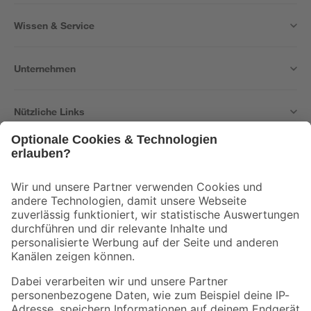
Wissen & Service
Unternehmen
Nützliche Links
Bleib auf dem Laufenden mit unserem Newsletter
Der toom Newsletter: Keine Angebote und Aktionen mehr verpassen!
Zur Newsletter Anmeldung
Folge uns