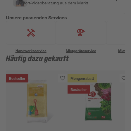
Sofort-Videoberatung aus dem Markt
Unsere passenden Services
Handwerksservice
Mietgeräteservice
Miettra
Häufig dazu gekauft
Bestseller
Mengenrabatt
Bestseller