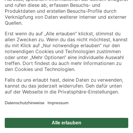
Zahlungsarten
Versandarten
Sicher einkaufen
Jetzt die toom-App herunterladen
Alle Preisangaben in EUR inkl. gesetzl. MwSt.. Die dargestellten Angebote sind unter
Umständen nicht in allen Märkten verfügbar. Die angegebenen Verfügbarkeiten beziehen
sich auf den unter "Mein Markt" ausgewählten toom Baumarkt. Alle Angebote und
Produkte nur solange der Vorrat reicht.
*Paketversand ab 59 € versandkostenfrei, gilt nicht für Artikel mit Speditionsversand, hier
fallen zusätzliche Versandkosten an.
Datenschutz
Privatsphäre
Impressum
AGB
Nutzungsbedingungen
Widerrufsrecht
Vertrag widerrufen