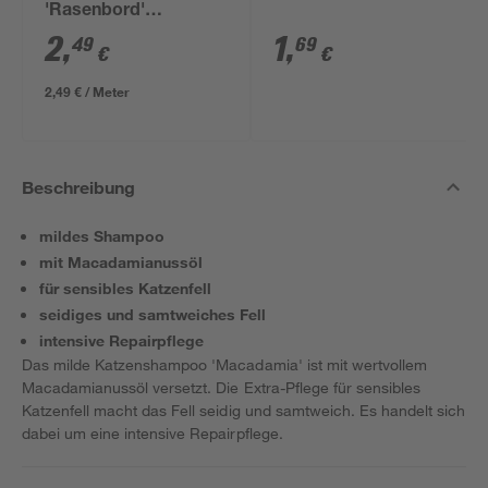
'Rasenbord'
beidseitig abgerundet
2
,
1
,
49
69
€
€
5 x 25 x 100 cm grau
2,49 € / Meter
Beschreibung
mildes Shampoo
mit Macadamianussöl
für sensibles Katzenfell
seidiges und samtweiches Fell
intensive Repairpflege
Das milde Katzenshampoo 'Macadamia' ist mit wertvollem
Macadamianussöl versetzt. Die Extra-Pflege für sensibles
Katzenfell macht das Fell seidig und samtweich. Es handelt sich
dabei um eine intensive Repairpflege.