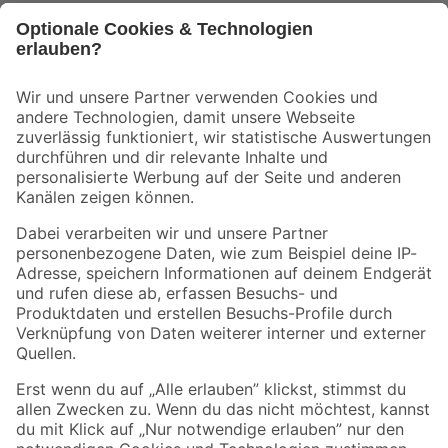
Bleib auf dem Laufenden mit unserem Newsletter
Der toom Newsletter: Keine Angebote und Aktionen mehr verpassen!
Zur Newsletter Anmeldung
Folge uns
Zahlungsarten
Versandarten
Sicher einkaufen
Jetzt die toom-App herunterladen