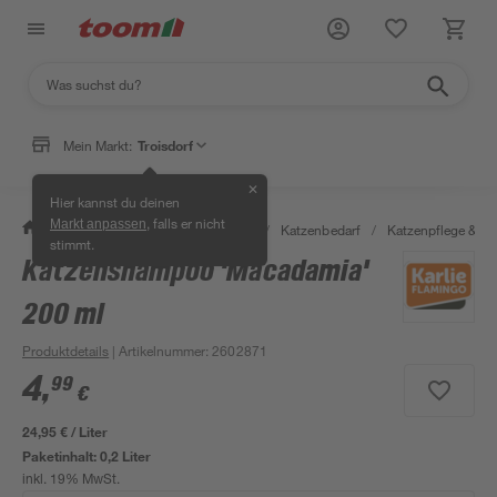
Mein Markt:
Troisdorf
✕
Hier kannst du deinen
, falls er nicht
Markt anpassen
/
Garten & Freizeit
/
Tierbedarf
/
Katzenbedarf
/
Katzenpflege & -h
stimmt.
Katzenshampoo 'Macadamia'
200 ml
Produktdetails
| Artikelnummer
:
2602871
4
,
99
€
24,95 € / Liter
Paketinhalt:
0,2 Liter
inkl. 19% MwSt.