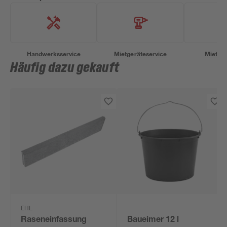
Handwerksservice
Mietgeräteservice
Miettra
Häufig dazu gekauft
EHL
Raseneinfassung
Baueimer 12 l