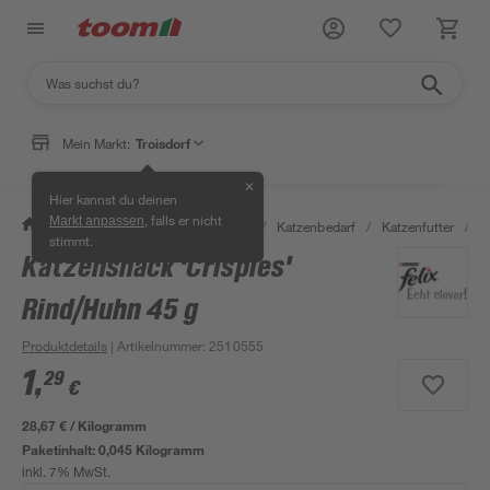
Mein Markt:
Troisdorf
✕
Hier kannst du deinen
, falls er nicht
Markt anpassen
/
Garten & Freizeit
/
Tierbedarf
/
Katzenbedarf
/
Katzenfutter
/
K
stimmt.
Katzensnack 'Crispies'
Rind/Huhn 45 g
Produktdetails
| Artikelnummer
:
2510555
1
,
29
€
28,67 € / Kilogramm
Paketinhalt:
0,045 Kilogramm
inkl. 7% MwSt.