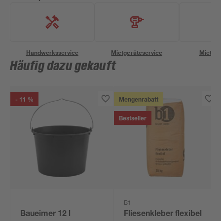
Handwerksservice
Mietgeräteservice
Miettra
Häufig dazu gekauft
- 11 %
Mengenrabatt
Bestseller
B1
Baueimer 12 l
Fliesenkleber flexibel