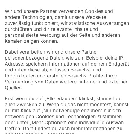
Bleib auf dem Laufenden mit unserem Newsletter
Der toom Newsletter: Keine Angebote und Aktionen mehr verpassen!
Zur Newsletter Anmeldung
Folge uns
Zahlungsarten
Versandarten
Sicher einkaufen
Jetzt die toom-App herunterladen