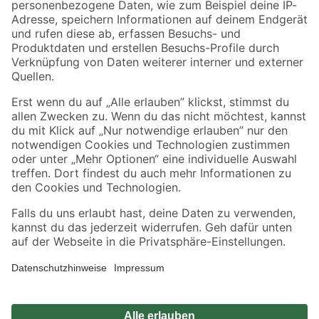
Zahlungsarten
Versandarten
Sicher einkaufen
Jetzt die toom-App herunterladen
Alle Preisangaben in EUR inkl. gesetzl. MwSt.. Die dargestellten Angebote sind unter
Umständen nicht in allen Märkten verfügbar. Die angegebenen Verfügbarkeiten beziehen
sich auf den unter "Mein Markt" ausgewählten toom Baumarkt. Alle Angebote und
Produkte nur solange der Vorrat reicht.
*Paketversand ab 59 € versandkostenfrei, gilt nicht für Artikel mit Speditionsversand, hier
fallen zusätzliche Versandkosten an.
Datenschutz
Privatsphäre
Impressum
AGB