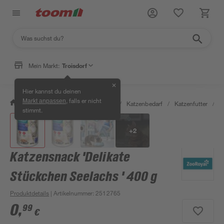
Mein Markt:
Troisdorf
✕
Hier kannst du deinen
, falls er nicht
Markt anpassen
/
Garten & Freizeit
/
Tierbedarf
/
Katzenbedarf
/
Katzenfutter
/
K
stimmt.
+
2
Katzensnack 'Delikate
Stückchen Seelachs ' 400 g
Produktdetails
| Artikelnummer
:
2512765
0
,
99
€