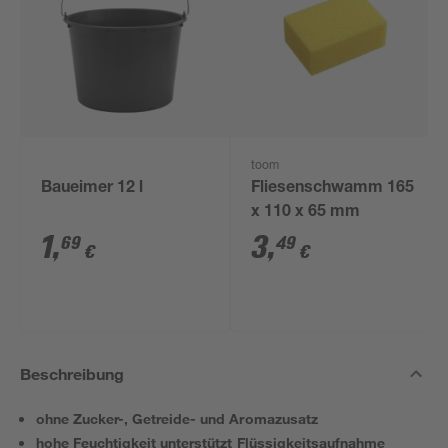
toom
Baueimer 12 l
Fliesenschwamm 165
x 110 x 65 mm
1
,
3
,
69
49
€
€
Beschreibung
ohne Zucker-, Getreide- und Aromazusatz
hohe Feuchtigkeit unterstützt Flüssigkeitsaufnahme