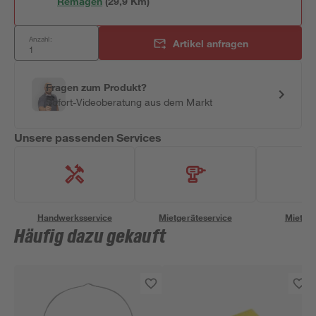
Remagen
(
29,9
 Km)
Anzahl:
Artikel anfragen
Fragen zum Produkt?
Sofort-Videoberatung aus dem Markt
Unsere passenden Services
Handwerksservice
Mietgeräteservice
Miettra
Häufig dazu gekauft