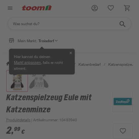
Mein Markt:
Troisdorf
✕
Hier kannst du deinen
, falls er nicht
Markt anpassen
/
Garten & Freizeit
/
Tierbedarf
/
Katzenbedarf
/
Katzenspielzeug
stimmt.
Katzenspielzeug Eule mit
Katzenminze
Produktdetails
| Artikelnummer
:
10483940
2
,
99
€