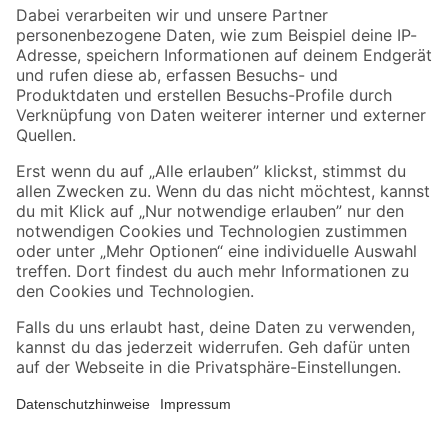
Zahlungsarten
Versandarten
Sicher einkaufen
Jetzt die toom-App herunterladen
Alle Preisangaben in EUR inkl. gesetzl. MwSt.. Die dargestellten Angebote sind unter
Umständen nicht in allen Märkten verfügbar. Die angegebenen Verfügbarkeiten beziehen
sich auf den unter "Mein Markt" ausgewählten toom Baumarkt. Alle Angebote und
Produkte nur solange der Vorrat reicht.
*Paketversand ab 59 € versandkostenfrei, gilt nicht für Artikel mit Speditionsversand, hier
fallen zusätzliche Versandkosten an.