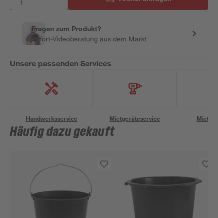
Fragen zum Produkt?
Sofort-Videoberatung aus dem Markt
Unsere passenden Services
Handwerksservice
Mietgeräteservice
Miettra
Häufig dazu gekauft