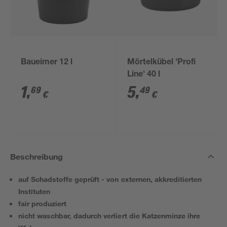
Baueimer 12 l
Mörtelkübel 'Profi
Line' 40 l
1
,
5
,
69
49
€
€
Beschreibung
auf Schadstoffe geprüft - von externen, akkreditierten
Instituten
fair produziert
nicht waschbar, dadurch verliert die Katzenminze ihre