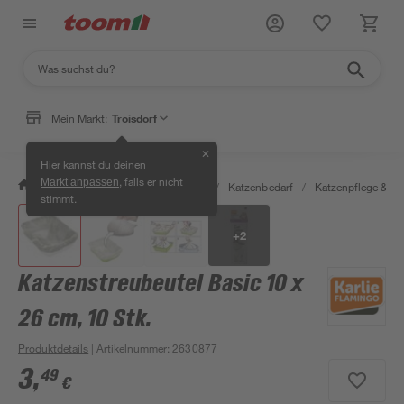
Mein Markt:
Troisdorf
✕
Hier kannst du deinen
, falls er nicht
Markt anpassen
/
Garten & Freizeit
/
Tierbedarf
/
Katzenbedarf
/
Katzenpflege & -h
stimmt.
+
2
Katzenstreubeutel Basic 10 x
26 cm, 10 Stk.
Produktdetails
| Artikelnummer
:
2630877
3
,
49
€