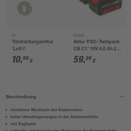
B1
Einhell
Türdrückergarnitur
Akku 'PXC-Twinpack
'Loft I'
CB C1' 18V 4,0 Ah 2
Stück
10
,
59
,
99
99
€
€
Beschreibung
leichteres Wechseln der Katzenstreu
keine Urinablagerungen in der Katzentoilette
mit Zugband
schnelle und hygienische Reinigung der Katzentoilette