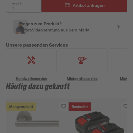
Anzahl:
Artikel anfragen
Fragen zum Produkt?
Sofort-Videoberatung aus dem Markt
Unsere passenden Services
Handwerksservice
Mietgeräteservice
Miettra
Häufig dazu gekauft
Mengenrabatt
Bestseller