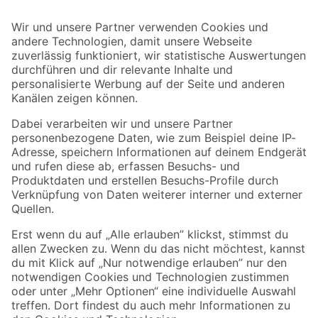
Bleib auf dem Laufenden mit unserem Newsletter
Der toom Newsletter: Keine Angebote und Aktionen mehr verpassen!
Zur Newsletter Anmeldung
Folge uns
Zahlungsarten
Versandarten
Sicher einkaufen
Jetzt die toom-App herunterladen