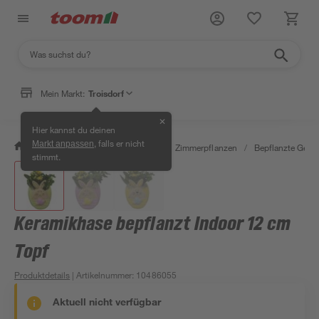
Mein Markt:
Troisdorf
✕
Hier kannst du deinen
, falls er nicht
Markt anpassen
/
Garten & Freizeit
/
Pflanzen
/
Zimmerpflanzen
/
Bepflanzte Gefäß
stimmt.
Keramikhase bepflanzt Indoor 12 cm
Topf
Produktdetails
| Artikelnummer
:
10486055
Aktuell nicht verfügbar