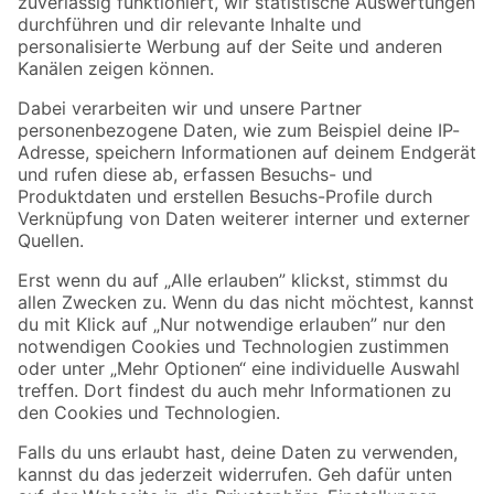
Zur Newsletter Anmeldung
Folge uns
Zahlungsarten
Versandarten
Sicher einkaufen
Jetzt die toom-App herunterladen
Alle Preisangaben in EUR inkl. gesetzl. MwSt.. Die dargestellten Angebote sind unter