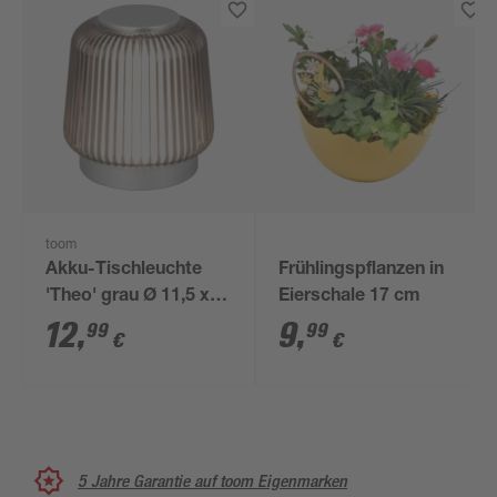
toom
Akku-Tischleuchte
Frühlingspflanzen in
'Theo' grau Ø 11,5 x
Eierschale 17 cm
12 cm dimmbar
12
,
9
,
99
99
€
€
5 Jahre Garantie auf toom Eigenmarken