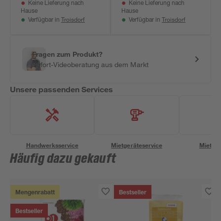
Keine Lieferung nach
Keine Lieferung nach
Hause
Hause
Troisdorf
Troisdorf
Verfügbar in
Verfügbar in
Fragen zum Produkt?
Sofort-Videoberatung aus dem Markt
Unsere passenden Services
Handwerksservice
Mietgeräteservice
Miettra
Häufig dazu gekauft
Mengenrabatt
Bestseller
Bestseller