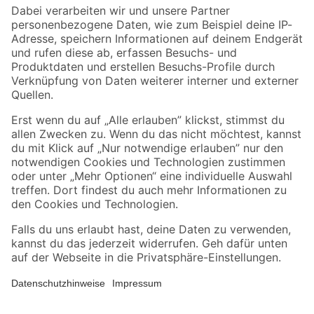
Zahlungsarten
Versandarten
Sicher einkaufen
Jetzt die toom-App herunterladen
Alle Preisangaben in EUR inkl. gesetzl. MwSt.. Die dargestellten Angebote sind unter
Umständen nicht in allen Märkten verfügbar. Die angegebenen Verfügbarkeiten beziehen
sich auf den unter "Mein Markt" ausgewählten toom Baumarkt. Alle Angebote und
Produkte nur solange der Vorrat reicht.
*Paketversand ab 59 € versandkostenfrei, gilt nicht für Artikel mit Speditionsversand, hier
fallen zusätzliche Versandkosten an.