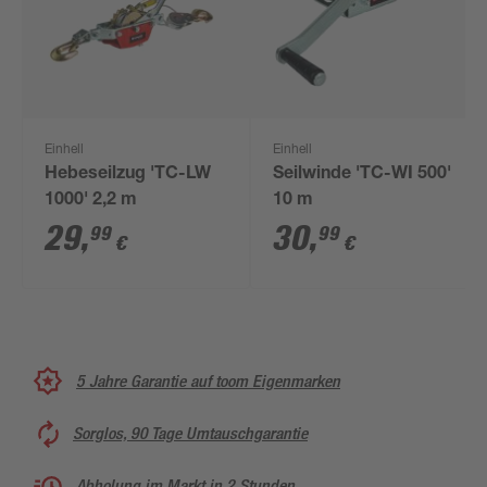
Einhell
Einhell
Hebeseilzug 'TC-LW
Seilwinde 'TC-WI 500'
1000' 2,2 m
10 m
29
,
30
,
99
99
€
€
5 Jahre Garantie auf toom Eigenmarken
Sorglos, 90 Tage Umtauschgarantie
Abholung im Markt in 2 Stunden