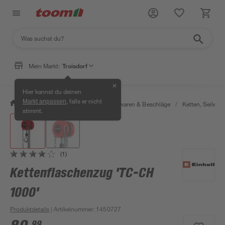
Mein Markt:
Troisdorf
✕
Hier kannst du deinen
, falls er nicht
Markt anpassen
/
Werkstatt & Maschinen
/
Eisenwaren & Beschläge
/
Ketten, Seile & 
stimmt.
(1)
Kettenflaschenzug 'TC-CH
1000'
Produktdetails
| Artikelnummer
:
1450727
99