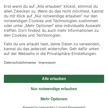
Sicher einkaufen
Jetzt die toom-App herunterladen
Alle Preisangaben in EUR inkl. gesetzl. MwSt.. Die dargestellten Angebote sind unter
Umständen nicht in allen Märkten verfügbar. Die angegebenen Verfügbarkeiten beziehen
sich auf den unter "Mein Markt" ausgewählten toom Baumarkt. Alle Angebote und
Produkte nur solange der Vorrat reicht.
*Paketversand ab 59 € versandkostenfrei, gilt nicht für Artikel mit Speditionsversand, hier
fallen zusätzliche Versandkosten an.
Datenschutz
Privatsphäre
Impressum
AGB
Nutzungsbedingungen
Widerrufsrecht
Vertrag widerrufen
Barrierefreiheit
© 2026 toom Baumarkt GmbH