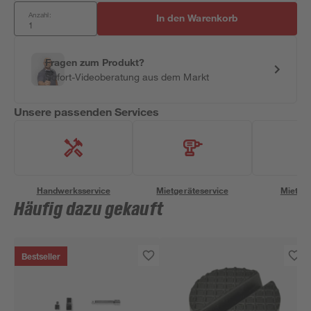
Anzahl:
In den Warenkorb
Fragen zum Produkt?
Sofort-Videoberatung aus dem Markt
Unsere passenden Services
Handwerksservice
Mietgeräteservice
Miettra
Häufig dazu gekauft
Bestseller