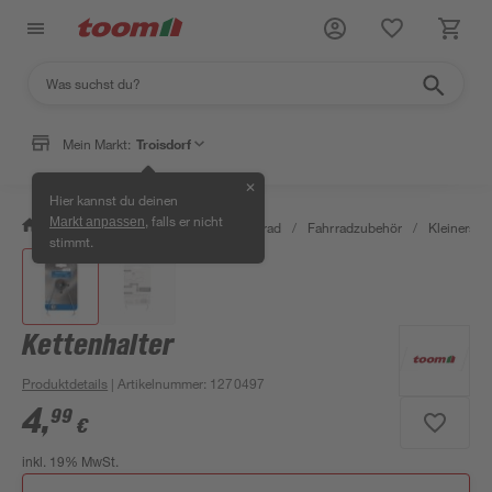
Mein Markt:
Troisdorf
✕
Hier kannst du deinen
, falls er nicht
Markt anpassen
/
Garten & Freizeit
/
Auto & Fahrrad
/
Fahrradzubehör
/
Kleinersat
stimmt.
Kettenhalter
Produktdetails
| Artikelnummer
:
1270497
4
,
99
€
inkl. 19% MwSt.