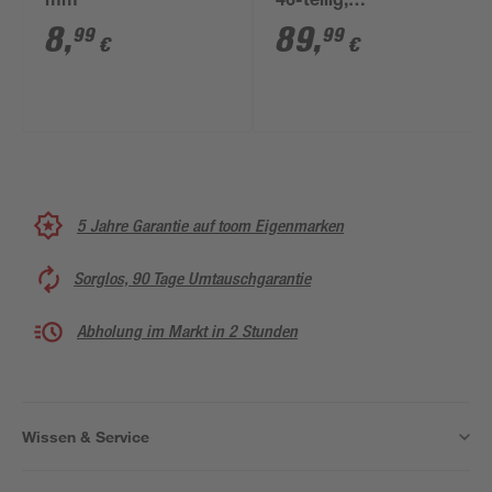
mm
46-teilig,
Aufbewahrungskoffer
8
,
89
,
99
99
€
€
5 Jahre Garantie auf toom Eigenmarken
Sorglos, 90 Tage Umtauschgarantie
Abholung im Markt in 2 Stunden
Wissen & Service