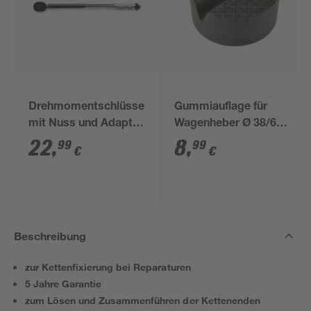
Drehmomentschlüssel
Gummiauflage für
mit Nuss und Adapter
Wagenheber Ø 38/65
1/2"
mm
22
,
8
,
99
99
€
€
Beschreibung
zur Kettenfixierung bei Reparaturen
5 Jahre Garantie
zum Lösen und Zusammenführen der Kettenenden