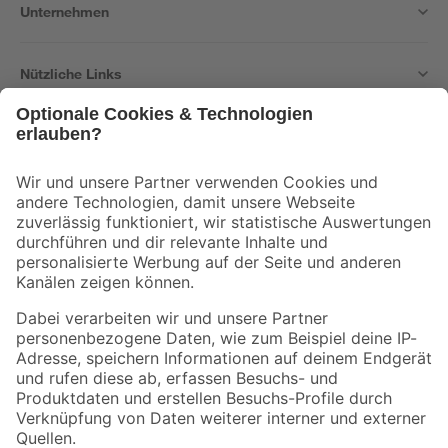
Unternehmen
Nützliche Links
Bleib auf dem Laufenden mit unserem Newsletter
Der toom Newsletter: Keine Angebote und Aktionen mehr verpassen!
Zur Newsletter Anmeldung
Folge uns
Zahlungsarten
Versandarten