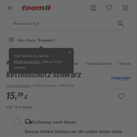
Mein Markt:
Troisdorf
✕
Hier kannst du deinen
, falls er nicht
Markt anpassen
/
Garten & Freizeit
/
Auto & Fahrrad
/
Fahrradzubehör
/
Kleinersat
stimmt.
Kettenschutz schwarz
Produktdetails
| Artikelnummer
:
1960108
15
,
29
€
inkl. 19% MwSt.
Lieferung nach Hause
Diesen Artikel können wir dir online leider nicht