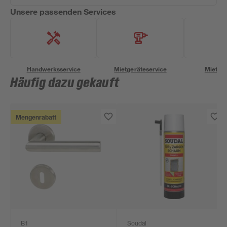
Unsere passenden Services
Handwerksservice
Mietgeräteservice
Miettra
Häufig dazu gekauft
Mengenrabatt
B1
Soudal