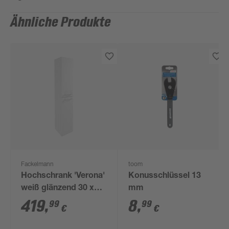
Ähnliche Produkte
Fackelmann
toom
Hochschrank 'Verona'
Konusschlüssel 13
weiß glänzend 30 x
mm
162 x 31,8 cm rechts
419
,
8
,
99
99
€
€