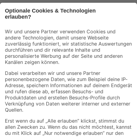
Bleib auf dem Laufenden mit unserem Newsletter
Der toom Newsletter: Keine Angebote und Aktionen mehr verpassen!
Zur Newsletter Anmeldung
Folge uns
Zahlungsarten
Versandarten
Sicher einkaufen
Jetzt die toom-App herunterladen