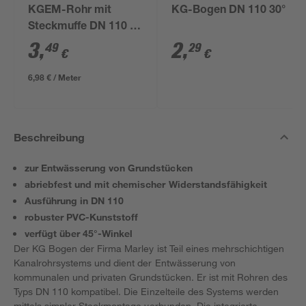
KGEM-Rohr mit
KG-Bogen DN 110 30°
Steckmuffe DN 110 50
cm
3
,
2
,
49
29
€
€
6,98 € / Meter
Beschreibung
zur Entwässerung von Grundstücken
abriebfest und mit chemischer Widerstandsfähigkeit
Ausführung in DN 110
robuster PVC-Kunststoff
verfügt über 45°-Winkel
Der KG Bogen der Firma Marley ist Teil eines mehrschichtigen
Kanalrohrsystems und dient der Entwässerung von
kommunalen und privaten Grundstücken. Er ist mit Rohren des
Typs DN 110 kompatibel. Die Einzelteile des Systems werden
mittels simpler Steckmontage verbunden. Die integrierte