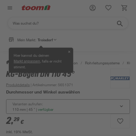
Mein Markt:
Troisdorf
✕
Hier kannst du deinen
, falls er nicht
Markt anpassen
/
Bad & Sanitär
/
Sanitärinstallation
/
Rohrleitungssysteme
/
KG R
stimmt.
KG-Bogen DN 110 45°
Produktdetails
| Artikelnummer
:
5651371
Durchmesser und Winkel auswählen
Varianten aufrufen:
110 mm | 45 °
|
verfügbar
2
,
29
€
inkl. 19% MwSt.