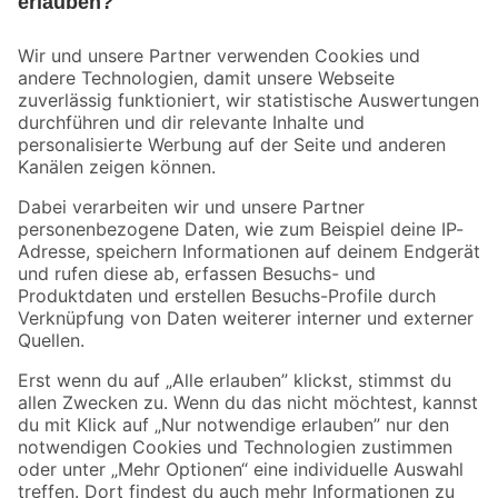
Bleib auf dem Laufenden mit unserem Newsletter
Der toom Newsletter: Keine Angebote und Aktionen mehr verpassen!
Zur Newsletter Anmeldung
Folge uns
Zahlungsarten
Versandarten
Sicher einkaufen
Jetzt die toom-App herunterladen