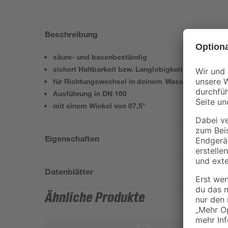
Beschreibung
säure- und basenbeständig
sichert Haltbarkeit bzw. Langlebigkeit
für Richtungswechsel in deinem Wassersystem
Ausführung in DN 160
mit einem Winkel von 67,5°
Eigenschaften
Datenblätter
Ähnliche Produkte