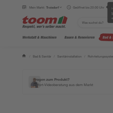
Mein Markt:
Troisdorf
Geöffnet bis 20:00 Uhr
H
e
Werkstatt & Maschinen
Bauen & Renovieren
Bad & 
/
Bad & Sanitär
/
Sanitärinstallation
/
Rohrleitungssyst
Fragen zum Produkt?
Sofort-Videoberatung aus dem Markt