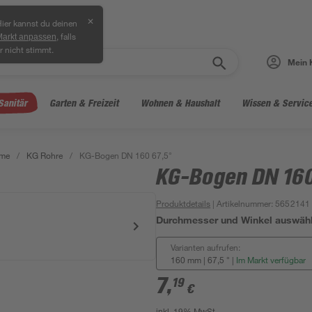
✕
ier kannst du deinen
, falls
Markt anpassen
r nicht stimmt.
Mein 
Sanitär
Garten & Freizeit
Wohnen & Haushalt
Wissen & Servic
eme
/
KG Rohre
/
KG-Bogen DN 160 67,5°
KG-Bogen DN 160
Produktdetails
| Artikelnummer
:
5652141
Durchmesser und Winkel auswäh
Varianten aufrufen:
160 mm | 67,5 °
|
Im Markt verfügbar
7
,
19
€