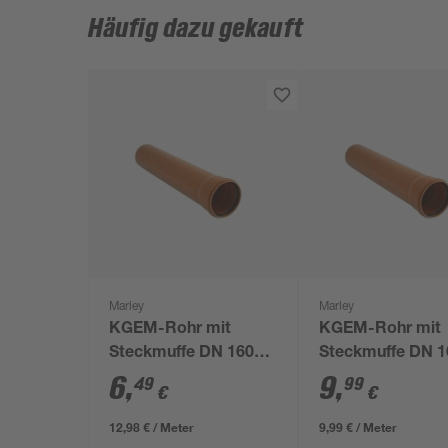
Häufig dazu gekauft
Marley
Marley
KGEM-Rohr mit
KGEM-Rohr mit
Steckmuffe DN 160
Steckmuffe DN 1
Länge 50 cm
Länge 100 cm
6
,
9
,
49
99
€
€
12,98 € / Meter
9,99 € / Meter