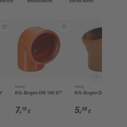
eservice
Miettransporter
Energie sparen
Marley
Marley
0°
KG-Bogen DN 160 87°
KG-Bogen DN 160 15°
7
,
5
,
19
29
€
€