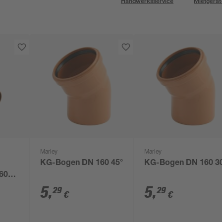
Handwerksservice
Mietgerät
Marley
Marley
KG-Bogen DN 160 45°
KG-Bogen DN 160 3
60
5
,
5
,
29
29
€
€