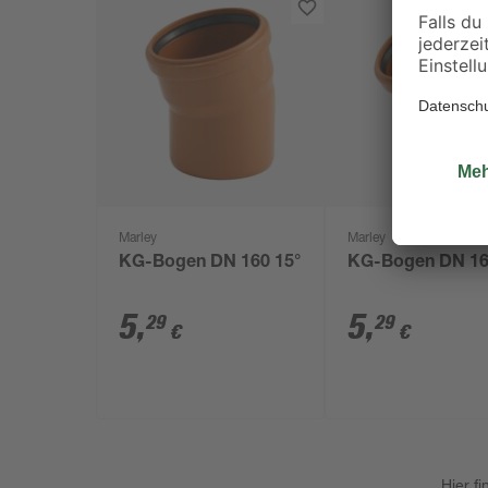
Marley
Marley
KG-Bogen DN 160 15°
KG-Bogen DN 16
5
,
5
,
29
29
€
€
Hier f