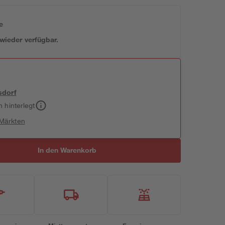
e
 wieder verfügbar.
sdorf
h hinterlegt
 Märkten
In den Warenkorb