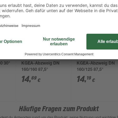
Marley
Marley
0 30°
KGEA-Abzweig DN
KGEA-Abzweig DN
160/160 87,5°
160/125 87,5°
14
,
14
,
69
19
€
€
Häufige Fragen zum Produkt
indest du Antworten rund um das Produkt, seine Nutzung und wichtige D