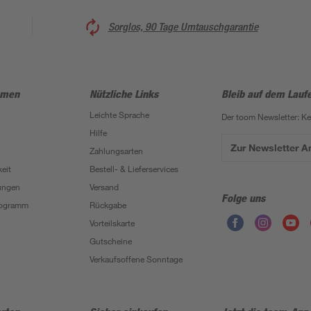
Sorglos, 90 Tage Umtauschgarantie
hmen
Nützliche Links
Bleib auf dem Lauf
Leichte Sprache
Der toom Newsletter: K
Hilfe
Zur Newsletter 
Zahlungsarten
eit
Bestell- & Lieferservices
ungen
Versand
Folge uns
Programm
Rückgabe
Vorteilskarte
Gutscheine
Verkaufsoffene Sonntage