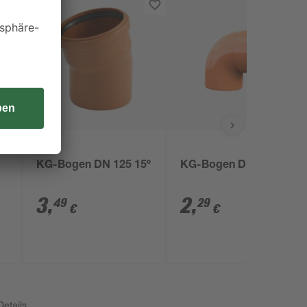
Marley
KG-Bogen DN 125 15º
KG-Bogen DN 110 87°
3
,
2
,
49
29
€
€
etails.