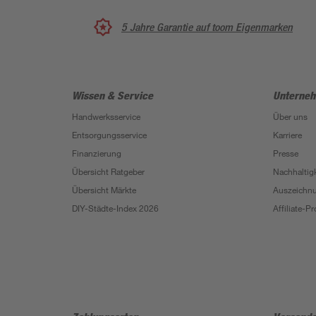
5 Jahre Garantie auf toom Eigenmarken
Wissen & Service
Unterne
Handwerksservice
Über uns
Entsorgungsservice
Karriere
Finanzierung
Presse
Übersicht Ratgeber
Nachhaltigk
Übersicht Märkte
Auszeichn
DIY-Städte-Index 2026
Affiliate-