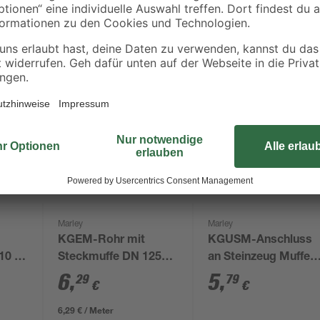
Marley
Marley
KGEM-Rohr mit
KGUSM-Anschluss
10 50
Steckmuffe DN 125
an Steinzeug Muffe
Länge 100 cm
DN 110
6
,
5
,
29
79
€
€
6,29 € / Meter