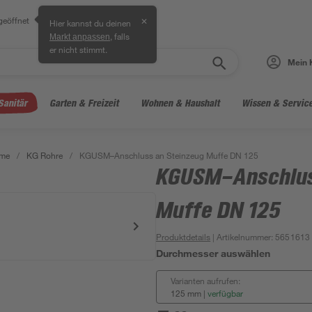
geöffnet
✕
Hier kannst du deinen
, falls
Markt anpassen
er nicht stimmt.
Mein 
Sanitär
Garten & Freizeit
Wohnen & Haushalt
Wissen & Servic
eme
/
KG Rohre
/
KGUSM–Anschluss an Steinzeug Muffe DN 125
KGUSM–Anschlus
Muffe DN 125
Produktdetails
| Artikelnummer
:
5651613
Durchmesser auswählen
Varianten aufrufen:
125 mm
|
verfügbar