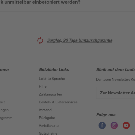
k unmittelbar einbetoniert werden?
Sorglos, 90 Tage Umtauschgarantie
hmen
Nützliche Links
Bleib auf dem Lauf
Leichte Sprache
Der toom Newsletter: K
Hilfe
Zur Newsletter 
Zahlungsarten
eit
Bestell- & Lieferservices
ungen
Versand
Folge uns
Programm
Rückgabe
Vorteilskarte
Gutscheine