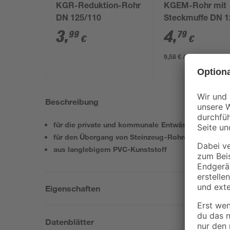
KGR-Reduktion-Rohr
KGEM-Rohr mit
DN 125/110
Steckmuffe DN 1
Länge 50 cm
3
,
4
,
99
79
€
€
9,58 € / Meter
Beschreibung
für die private und kommunale Entwässerung
für den Übergang von Steinzeug-Rohren zu Muffen
aus langlebigem PVC-Kunststoff
Eigenschaften
Datenblätter