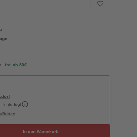
e
tage
 |
frei ab 59€
sdorf
h hinterlegt
 Märkten
In den Warenkorb