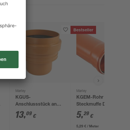
Bestseller
Marley
Marley
KGUS-
KGEM-Rohr mit
Anschlussstück an
Steckmuffe DN 110
Steinzeug Spitzende
100 cm
13
,
5
,
09
29
€
€
DN 110
5,29 € / Meter