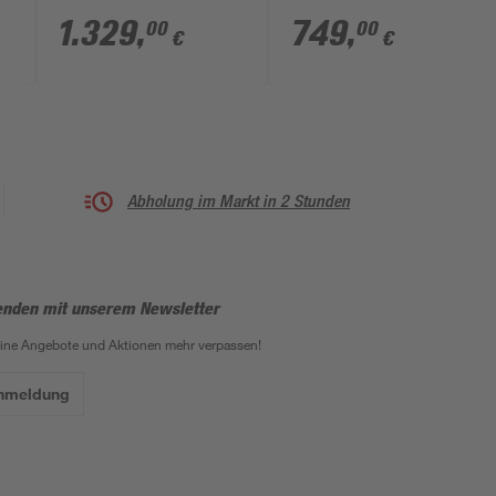
naturbelassene
nordische Fichte 107
1.329
,
749
,
00
00
€
€
nordische Fichte 107
x 291 x 107 cm
x 291 x 107 cm
Abholung im Markt in 2 Stunden
enden mit unserem Newsletter
eine Angebote und Aktionen mehr verpassen!
Anmeldung