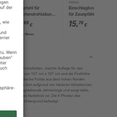
Alberts
Alberts
Zaunpfahl für
Einschlagbodenhülse
Maschendrahtzäune
für Zaunpfähle aus
grün Ø 3,4 x 150 cm
Metallrohren silber Ø
12
,
15
,
99
79
€
€
3,4 x 50 cm
8,66 € / Meter
starke Massivholzpfosten, welche Auflage für das
e (Basis-Turm) von 107 cm x 107 cm und die Firsthöhe
 Qualität. Nordische Fichte aus dem hohen Norden
se Qualität. Das dort aufgrund von härteren klimatischen
lz bildet engstehende Jahresringe und sorgt dafür,
tteleuropäisches Nadelholz ist. Die 8 Pfosten des
kelankern im Untergrund befestigt.