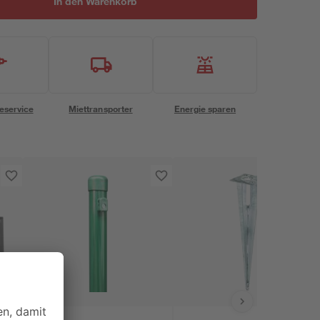
In den Warenkorb
eservice
Miettransporter
Energie sparen