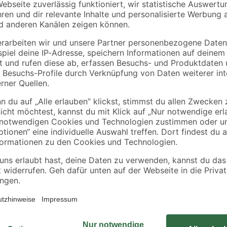
GARANTIA
GARANTIA
s
Regensammler
Sockel 'Basic-Line'
m
'Speedy' anthrazit
graphite grey 300 l
inkl. Zubehör
37
,
29
,
99
99
€
€
Der Spielturm hat 68 mm x 68 mm 
Satteldach bieten. Die Grundfläch
von 291 cm sind der Ausdruck von
Europas ist der Grundstoff für die
Bedingungen langsam wachsende Ho
dass das Fichtenholz härter als mi
Grundturmes werden mittels Schau