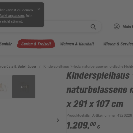
✕
ier kannst du deinen
, falls
Markt anpassen
r nicht stimmt.
Mein 
Sanitär
Garten & Freizeit
Wohnen & Haushalt
Wissen & Servic
ergerüste & Spielhäuser
/
Kinderspielhaus 'Frieda' naturbelassene nordische Fich
Kinderspielhaus 
+
11
naturbelassene n
x 291 x 107 cm
Produktdetails
| Artikelnummer
:
4326228
1.209
,
00
€