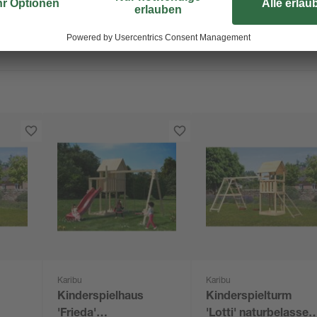
Karibu
Karibu
Kinderspielhaus
Kinderspielturm
'Frieda'
'Lotti' naturbelassen