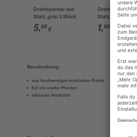
Drahtspanner aus
Drahtspanner au
Stahl, grün 3 Stück
Stahl, grün 10 c
5
,
1
,
09
89
€
€
Beschreibung
aus hochwertiger nordischer Fichte
6,8 cm starke Pfosten
inklusive Holzleiter