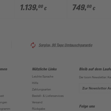
naturbelassene
nordische Fichte 107
1.139
,
749
,
00
00
€
€
 107
nordische Fichte 347
x 291 x 107 cm
x 291 x 264 cm
Sorglos, 90 Tage Umtauschgarantie
hmen
Nützliche Links
Bleib auf dem Lauf
Leichte Sprache
Der toom Newsletter: K
Hilfe
Zur Newsletter 
Zahlungsarten
eit
Bestell- & Lieferservices
ungen
Versand
Folge uns
Programm
Rückgabe