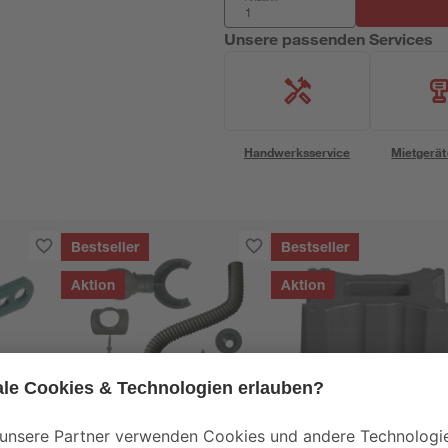
Unsere passenden Services
Handwerksservice
Mietgerät
Bestseller
Bestseller
Aktion
Aktion