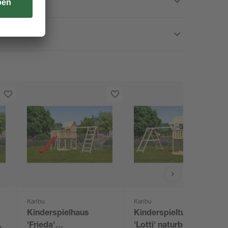
Karibu
Karibu
Kinderspielhaus
Kinderspielturm
e
'Frieda'
'Lotti' naturbelassene