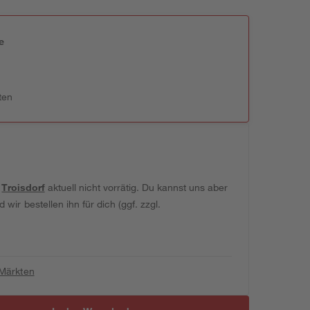
e
n
ten
t
Troisdorf
aktuell nicht vorrätig. Du kannst uns aber
wir bestellen ihn für dich (ggf. zzgl.
 Märkten