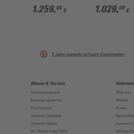
naturbelassene
naturbelassene
1.259
,
1.029
,
00
00
€
€
nordische Fichte 264
nordische Fichte
x 291 x 347 cm
x 291 x 107 cm
5 Jahre Garantie auf toom Eigenmarken
Wissen & Service
Unterne
Handwerksservice
Über uns
Entsorgungsservice
Karriere
Finanzierung
Presse
Übersicht Ratgeber
Nachhaltigk
Übersicht Märkte
Auszeichn
DIY-Städte-Index 2026
Affiliate-