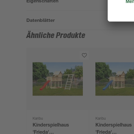
Eigenschaften
Datenblätter
Ähnliche Produkte
Karibu
Karibu
Kinderspielhaus
Kinderspielhaus
'Frieda'
'Frieda'