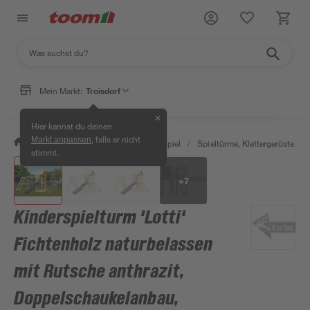
Mein Markt:
Troisdorf
✕
Hier kannst du deinen
, falls er nicht
Markt anpassen
/
Garten & Freizeit
/
Outdoor & Spiel
/
Spieltürme, Klettergerüste & S
stimmt.
+
7
Kinderspielturm 'Lotti'
Fichtenholz naturbelassen
mit Rutsche anthrazit,
Doppelschaukelanbau,