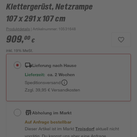
Klettergerüst, Netzrampe
107 x 291 x 107 cm
Produktdetails
| Artikelnummer
:
10531648
909
,
00
€
inkl. 19% MwSt.
Lieferung nach Hause
Lieferzeit:
ca. 2 Wochen
Speditionsversand
Zzgl. 39,95 € Versandkosten
Abholung im Markt
Auf Anfrage bestellbar
Dieser Artikel ist im Markt
Troisdorf
aktuell nicht
vorrätig. Du kannst uns aber eine Anfrage