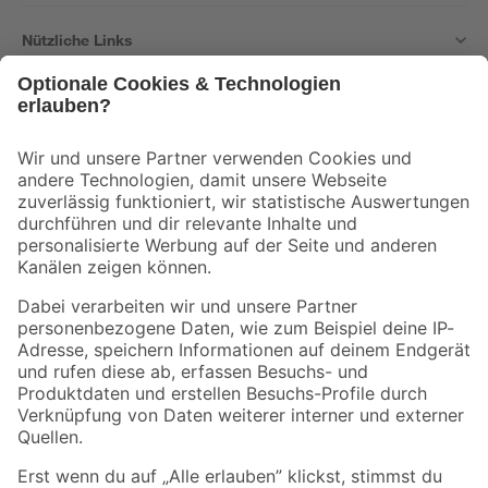
Nützliche Links
Bleib auf dem Laufenden mit unserem Newsletter
Der toom Newsletter: Keine Angebote und Aktionen mehr verpassen!
Zur Newsletter Anmeldung
Folge uns
Zahlungsarten
Versandarten
Sicher einkaufen