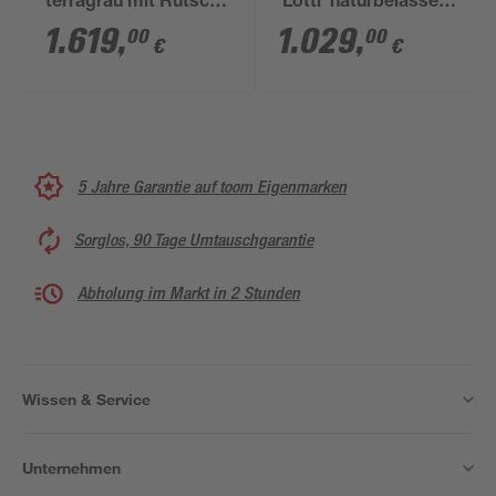
terragrau mit Rutsche
'Lotti' naturbelassene
rot 440 x 244 x 309
nordische Fichte 107
1.619
,
1.029
,
00
00
€
€
cm
x 291 x 107 cm
5 Jahre Garantie auf toom Eigenmarken
Sorglos, 90 Tage Umtauschgarantie
Abholung im Markt in 2 Stunden
Wissen & Service
Unternehmen