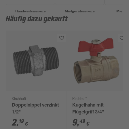
Handwerksservice
Mietgeräteservice
Miettra
Häufig dazu gekauft
Kirchhoff
Kirchhoff
Doppelnippel verzinkt
Kugelhahn mit
1/2"
Flügelgriff 3/4"
2
,
9
,
19
49
€
€