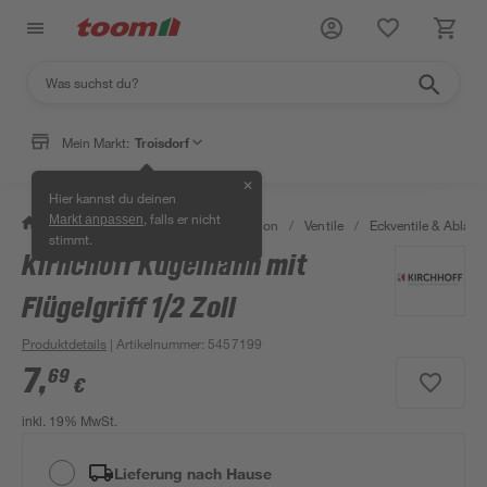
Mein Markt:
Troisdorf
✕
Hier kannst du deinen
, falls er nicht
Markt anpassen
/
Bad & Sanitär
/
Sanitärinstallation
/
Ventile
/
Eckventile & Ablaufv
stimmt.
Kirhchoff Kugelhahn mit
Flügelgriff 1/2 Zoll
Produktdetails
| Artikelnummer
:
5457199
7
,
69
€
inkl. 19% MwSt.
Lieferung nach Hause