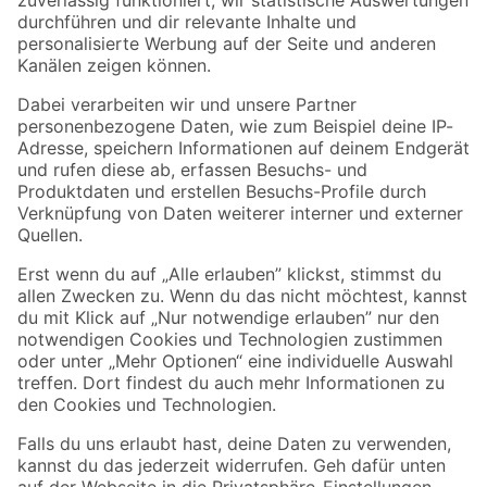
Zur Newsletter Anmeldung
Folge uns
Zahlungsarten
Versandarten
Sicher einkaufen
Jetzt die toom-App herunterladen
Alle Preisangaben in EUR inkl. gesetzl. MwSt.. Die dargestellten Angebote sind unter