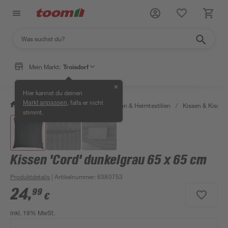
Mein Markt:
Troisdorf
✕
Hier kannst du deinen
, falls er nicht
Markt anpassen
/
Wohnen & Haushalt
/
Dekoration & Heimtextilien
/
Kissen & Kisse
stimmt.
Kissen 'Cord' dunkelgrau 65 x 65 cm
Produktdetails
| Artikelnummer
:
6380753
24
,
99
€
inkl. 19% MwSt.