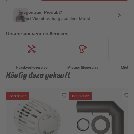
Fragen zum Produkt?
Sofort-Videoberatung aus dem Markt
Unsere passenden Services
Handwerksservice
Mietgeräteservice
Miettra
Häufig dazu gekauft
Bestseller
Bestseller