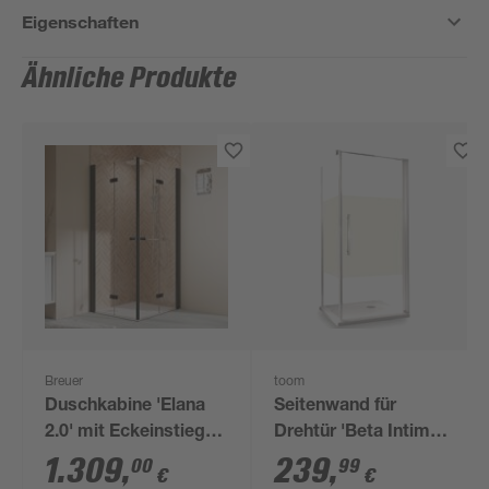
Eigenschaften
Ähnliche Produkte
Breuer
toom
Duschkabine 'Elana
Seitenwand für
2.0' mit Eckeinstieg
Drehtür 'Beta Intima'
mattschwarz 90 x 90
links 80 x 190 cm titan
1.309
,
239
,
00
99
€
€
x 200 cm