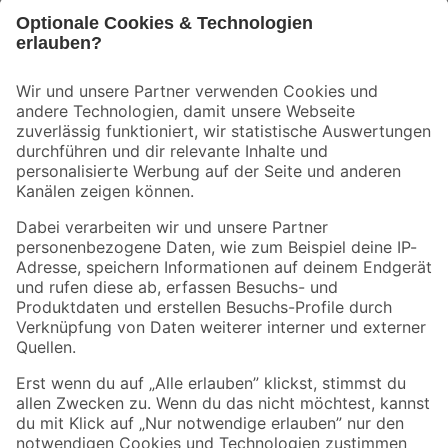
Bleib auf dem Laufenden mit unserem Newsletter
Der toom Newsletter: Keine Angebote und Aktionen mehr verpassen!
Zur Newsletter Anmeldung
Folge uns
Zahlungsarten
Versandarten
Sicher einkaufen
Jetzt die toom-App herunterladen