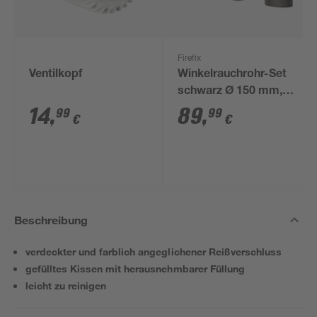
Firefix
Ventilkopf
Winkelrauchrohr-Set
schwarz Ø 150 mm,
3-teilig
14
,
89
,
99
99
€
€
Beschreibung
verdeckter und farblich angeglichener Reißverschluss
gefülltes Kissen mit herausnehmbarer Füllung
leicht zu reinigen