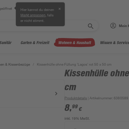
geöffnet
✕
Hier kannst du deinen
, falls
Markt anpassen
er nicht stimmt.
Mein 
Sanitär
Garten & Freizeit
Wohnen & Haushalt
Wissen & Servic
sen & Kissenbezüge
/
Kissenhülle ohne Füllung 'Lagos' rot 50 x 50 cm
Kissenhülle ohne
cm
Produktdetails
| Artikelnummer
:
6380589
8
,
99
€
inkl. 19% MwSt.