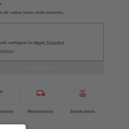
e
 dir online leider nicht anbieten.
 mehr verfügbar
im
Markt
Troisdorf
 Märkten
In den Warenkorb
eservice
Miettransporter
Energie sparen