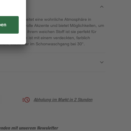
senhülle verbreitet eine wohnliche Atmosphäre in
ign setzt stilvolle Akzente und bietet Möglichkeiten, um
binieren. Mit ihrem weichen Stoff ist sie perfekt für
ch. Die Hülle ist mit einem verdeckten, farblich
ehen. Waschbar im Schonwaschgang bei 30°.
Abholung im Markt in 2 Stunden
enden mit unserem Newsletter