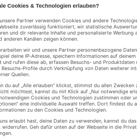
Gardinia
Gardinia
Schienenverbinder für
Gardinenstangen-Se
 100
Vorhangschienen
'Sol' schwarz 190 -
weiß
340 cm
2
,
29
,
19
99
€
€