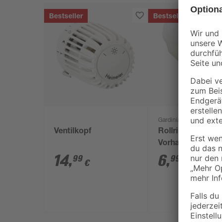
Bestseller
Bestseller
Gardinia
Ventilkopf
Rollringe für
Vorhangschienen
Stück
14
,
6
,
99
99
€
€