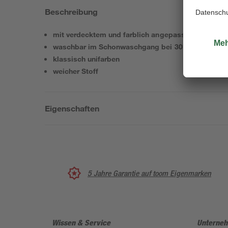
Beschreibung
mit verdecktem und farblich angepasstem Reißver
waschbar im Schonwaschgang bei 30°
klassisch unifarben
weicher Stoff
Eigenschaften
5 Jahre Garantie auf toom Eigenmarken
Wissen & Service
Unterne