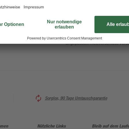
Diese hochwertige, unifarbene Kis
schluss
deinem Zuhause. Ihr schlichtes Des
es mit anderen Heimtextilien zu kom
gemütliche Momente auf deiner Cou
angepassten Reißverschluss vers
Sorglos, 90 Tage Umtauschgarantie
hmen
Nützliche Links
Bleib auf dem Lauf