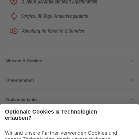
5 Jahre Garantie auf toom Eigenmarken
Sorglos, 90 Tage Umtauschgarantie
Abholung im Markt in 2 Stunden
Wissen & Service
Unternehmen
Nützliche Links
Bleib auf dem Laufenden mit unserem Newsletter
Der toom Newsletter: Keine Angebote und Aktionen mehr verpassen!