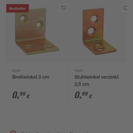
Bestseller
toom
toom
Breitwinkel 3 cm
Stuhlwinkel verzinkt
2,5 cm
0
,
0
,
99
99
€
€