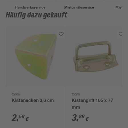
Handwerksservice
Mietgeräteservice
Miettra
Häufig dazu gekauft
toom
toom
Kistenecken 3,6 cm
Kistengriff 105 x 77
mm
2
,
3
,
59
89
€
€