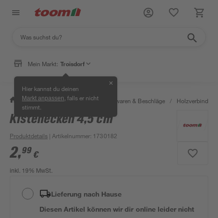
Mein Markt:
Troisdorf
✕
Hier kannst du deinen
, falls er nicht
Markt anpassen
/
Werkstatt & Maschinen
/
Eisenwaren & Beschläge
/
Holzverbinder 
stimmt.
Kistenecken 4,5 cm
Produktdetails
| Artikelnummer
:
1730182
2
,
99
€
inkl. 19% MwSt.
Lieferung nach Hause
Diesen Artikel können wir dir online leider nicht