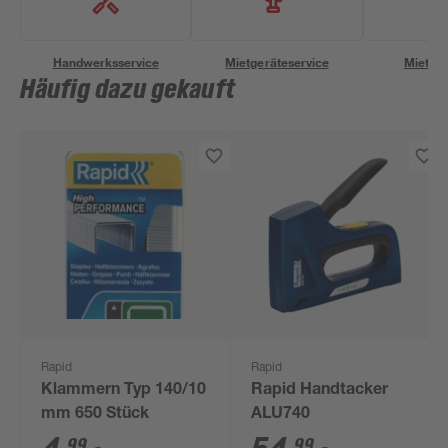
Handwerksservice
Mietgeräteservice
Miettra
Häufig dazu gekauft
Rapid
Rapid
Klammern Typ 140/10
Rapid Handtacker
mm 650 Stück
ALU740
99
99