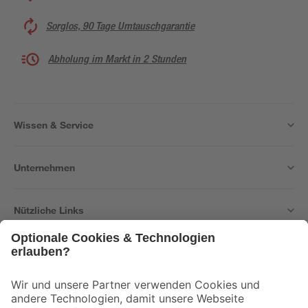
Sorglos, 90 Tage Umtauschgarantie
Abholung im Markt in 2 Stunden
Wissen & Service
Unternehmen
Nützliche Links
Bleib auf dem Laufenden mit unserem Newsletter
Der toom Newsletter: Keine Angebote und Aktionen mehr verpassen!