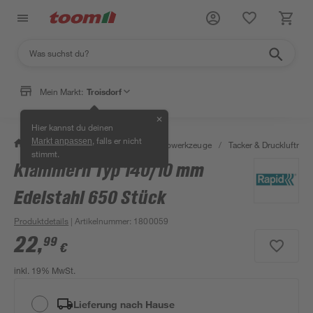
Mein Markt:
Troisdorf
✕
Hier kannst du deinen
, falls er nicht
Markt anpassen
/
Werkstatt & Maschinen
/
Elektrowerkzeuge
/
Tacker & Druckluftnagl
stimmt.
Klammern Typ 140/10 mm
Edelstahl 650 Stück
Produktdetails
| Artikelnummer
:
1800059
22
,
99
€
inkl. 19% MwSt.
Lieferung nach Hause