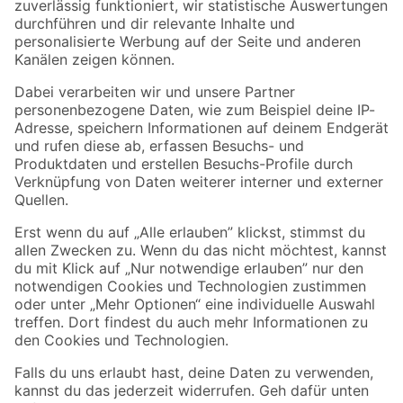
Zur Newsletter Anmeldung
Folge uns
Zahlungsarten
Versandarten
Sicher einkaufen
Jetzt die toom-App herunterladen
Alle Preisangaben in EUR inkl. gesetzl. MwSt.. Die dargestellten Angebote sind unter