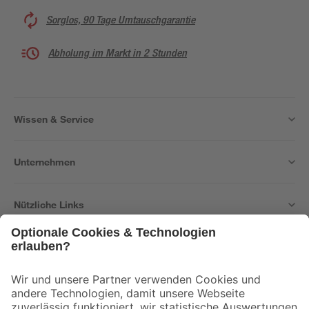
Sorglos, 90 Tage Umtauschgarantie
Abholung im Markt in 2 Stunden
Wissen & Service
Unternehmen
Nützliche Links
Bleib auf dem Laufenden mit unserem Newsletter
Der toom Newsletter: Keine Angebote und Aktionen mehr verpassen!
Zur Newsletter Anmeldung