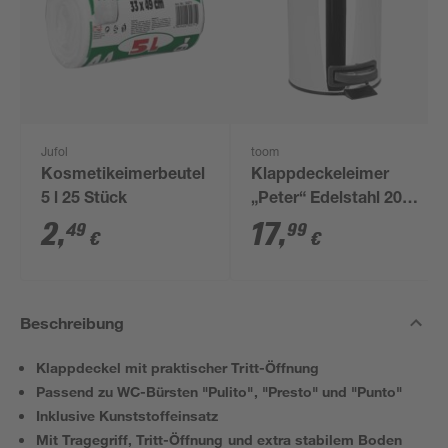
Jufol
toom
Kosmetikeimerbeutel
Klappdeckeleimer
5 l 25 Stück
„Peter“ Edelstahl 20,5
cm 5 Liter
2
,
17
,
49
99
€
€
Beschreibung
Klappdeckel mit praktischer Tritt-Öffnung
Passend zu WC-Bürsten "Pulito", "Presto" und "Punto"
Inklusive Kunststoffeinsatz
Mit Tragegriff, Tritt-Öffnung und extra stabilem Boden