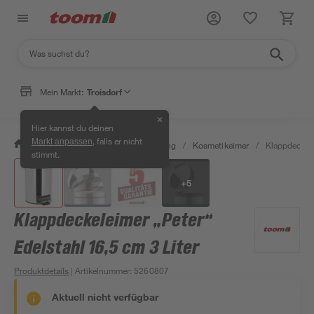
Mein Markt:
Troisdorf
✕
Hier kannst du deinen
, falls er nicht
Markt anpassen
/
Bad & Sanitär
/
Bad-Ausstattung
/
Kosmetikeimer
/
Klappdeckele
stimmt.
+
5
Klappdeckeleimer „Peter“
Edelstahl 16,5 cm 3 Liter
Produktdetails
| Artikelnummer
:
5260807
Aktuell nicht verfügbar