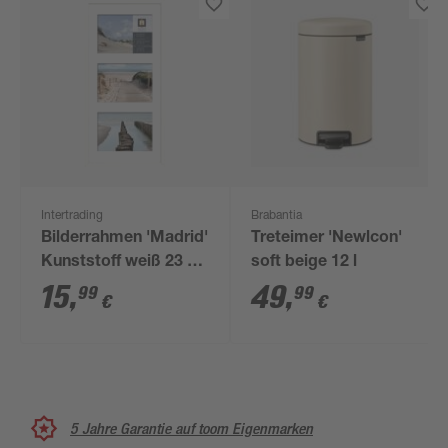
Intertrading
Brabantia
Bilderrahmen 'Madrid'
Treteimer 'Newlcon'
Kunststoff weiß 23 x
soft beige 12 l
50 cm, 3 Passpartous
15
,
49
,
99
99
€
€
5 Jahre Garantie auf toom Eigenmarken