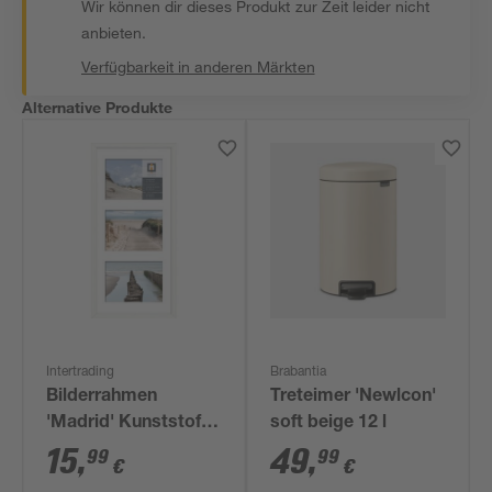
Wir können dir dieses Produkt zur Zeit leider nicht
anbieten.
Verfügbarkeit in anderen Märkten
Alternative Produkte
Intertrading
Brabantia
Bilderrahmen
Treteimer 'Newlcon'
'Madrid' Kunststoff
soft beige 12 l
weiß 23 x 50 cm, 3
15
,
49
,
99
99
€
€
Passpartous