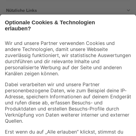
Nützliche Links
Bleib auf dem Laufenden mit unserem Newsletter
Der toom Newsletter: Keine Angebote und Aktionen mehr verpassen!
Zur Newsletter Anmeldung
Folge uns
Zahlungsarten
Versandarten
Sicher einkaufen