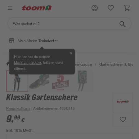
Mein Markt:
Troisdorf
✕
Hier kannst du deinen
, falls er nicht
Markt anpassen
/
Garten & Freizeit
/
Gartenhandwerkzeuge
/
Gartenscheren & Grass
stimmt.
Klassik Gartenschere
Produktdetails
| Artikelnummer
:
4050916
9
,
99
€
inkl. 19% MwSt.