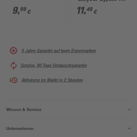
'EasyCut' Bypass 18,7
cm
9
,
11
,
99
49
€
€
5 Jahre Garantie auf toom Eigenmarken
Sorglos, 90 Tage Umtauschgarantie
Abholung im Markt in 2 Stunden
Wissen & Service
Unternehmen