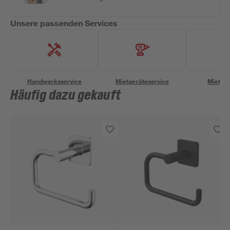
Unsere passenden Services
Handwerksservice
Mietgeräteservice
Miettra
Häufig dazu gekauft