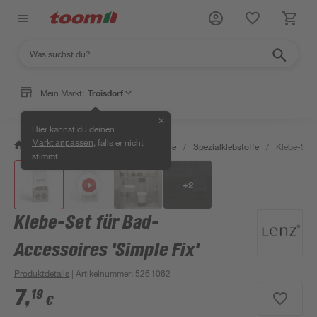
Mein Markt:
Troisdorf
✕
Hier kannst du deinen
, falls er nicht
Markt anpassen
/
Bauen & Renovieren
/
Klebstoffe
/
Spezialklebstoffe
/
Klebe-Set 
stimmt.
+
2
Klebe-Set für Bad-
Accessoires 'Simple Fix'
Produktdetails
| Artikelnummer
:
5261062
7
,
19
€