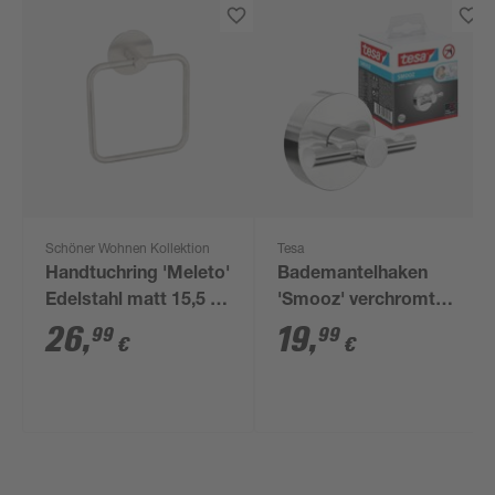
Schöner Wohnen Kollektion
Tesa
Handtuchring 'Meleto'
Bademantelhaken
Edelstahl matt 15,5 x
'Smooz' verchromt
18,5 x 4,5 cm,
mit Klebelösung 6,5 x
26
,
19
,
99
99
€
€
Klebemontage
5 x 3,6 cm