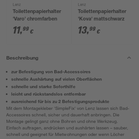
Lenz
Lenz
Toilettenpapierhalter
Toilettenpapierhalter
'Varo' chromfarben
'Kova' mattschwarz
11
,
13
,
99
99
€
€
Beschreibung
zur Befestigung von Bad-Accessoires
schnelle Aushärtung auf vielen Oberflächen
schnelle und starke Soforthilfe
leicht und rückstandslos entfernbar
ausreichend für bis zu 2 Befestigungsprodukte
Mit dem Montagekleber 'SimpleFix' von Lenz lassen sich Bad-
Accessoires schnell, sicher und dauerhaft anbringen. Die
Montage gelingt ganz ohne Bohren und ohne Werkzeug.
Einfach auftragen, andrücken und aushärten lassen – sauber,
schnell und geeignet für Mietwohnungen oder wenn Löcher