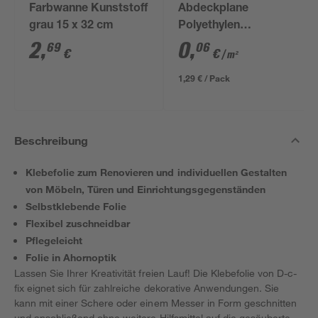
Farbwanne Kunststoff
Abdeckplane
grau 15 x 32 cm
Polyethylen
transparent 4 x 5 m
2
,
0
,
69
06
€
€
/ m²
1,29 € / Pack
Beschreibung
Klebefolie zum Renovieren und individuellen Gestalten
von Möbeln, Türen und Einrichtungsgegenständen
Selbstklebende Folie
Flexibel zuschneidbar
Pflegeleicht
Folie in Ahornoptik
Lassen Sie Ihrer Kreativität freien Lauf! Die Klebefolie von D-c-
fix eignet sich für zahlreiche dekorative Anwendungen. Sie
kann mit einer Schere oder einem Messer in Form geschnitten
und anschließend ohne weitere Hilfsmittel auf die gesäuberte