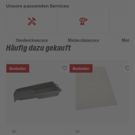
Unsere passenden Services
Handwerksservice
Mietgeräteservice
Miettra
Häufig dazu gekauft
Bestseller
Bestseller
B1
B1