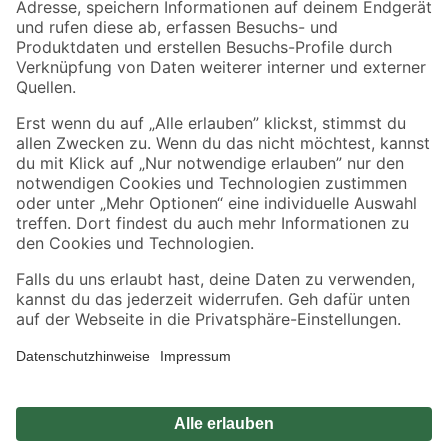
Zahlungsarten
Versandarten
Sicher einkaufen
Jetzt die toom-App herunterladen
Alle Preisangaben in EUR inkl. gesetzl. MwSt.. Die dargestellten Angebote sind unter
Umständen nicht in allen Märkten verfügbar. Die angegebenen Verfügbarkeiten beziehen
sich auf den unter "Mein Markt" ausgewählten toom Baumarkt. Alle Angebote und
Produkte nur solange der Vorrat reicht.
*Paketversand ab 59 € versandkostenfrei, gilt nicht für Artikel mit Speditionsversand, hier
fallen zusätzliche Versandkosten an.
Datenschutz
Privatsphäre
Impressum
AGB
Nutzungsbedingungen
Widerrufsrecht
Vertrag widerrufen