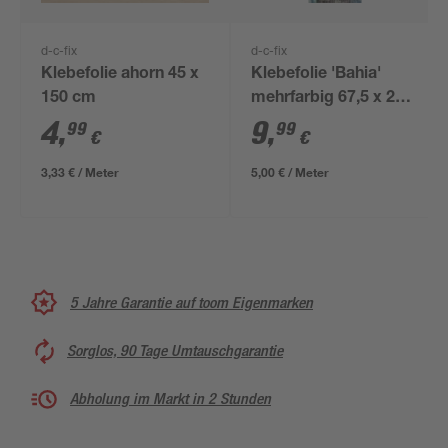
d-c-fix
d-c-fix
Klebefolie ahorn 45 x
Klebefolie 'Bahia'
150 cm
mehrfarbig 67,5 x 200
cm
4
,
9
,
99
99
€
€
3,33 € / Meter
5,00 € / Meter
5 Jahre Garantie auf toom Eigenmarken
Sorglos, 90 Tage Umtauschgarantie
Abholung im Markt in 2 Stunden