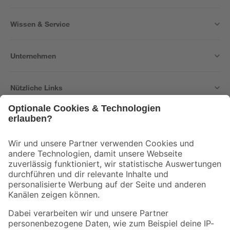
Wissen & Service
Unternehmen
Nützliche Links
Bleib auf dem Laufenden mit unserem Newsletter
Der toom Newsletter: Keine Angebote und Aktionen mehr verpassen!
Zur Newsletter Anmeldung
Folge uns