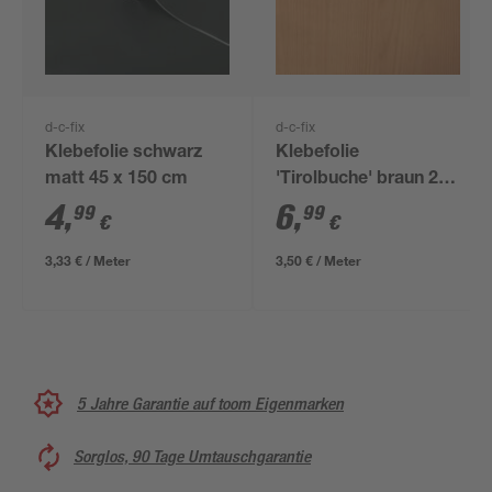
d-c-fix
d-c-fix
Klebefolie schwarz
Klebefolie
matt 45 x 150 cm
'Tirolbuche' braun 200
x 45 cm
4
,
6
,
99
99
€
€
3,33 € / Meter
3,50 € / Meter
5 Jahre Garantie auf toom Eigenmarken
Sorglos, 90 Tage Umtauschgarantie