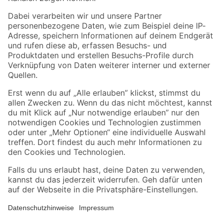
Folge uns
Zahlungsarten
Versandarten
Sicher einkaufen
Jetzt die toom-App herunterladen
Alle Preisangaben in EUR inkl. gesetzl. MwSt.. Die dargestellten Angebote sind unter
Umständen nicht in allen Märkten verfügbar. Die angegebenen Verfügbarkeiten beziehen
sich auf den unter "Mein Markt" ausgewählten toom Baumarkt. Alle Angebote und
Produkte nur solange der Vorrat reicht.
*Paketversand ab 59 € versandkostenfrei, gilt nicht für Artikel mit Speditionsversand, hier
fallen zusätzliche Versandkosten an.