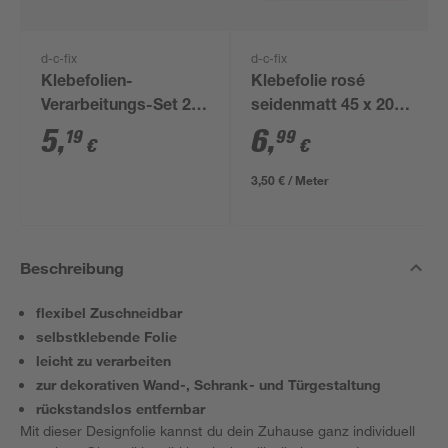
d-c-fix
d-c-fix
Klebefolien-
Klebefolie rosé
Verarbeitungs-Set 2-
seidenmatt 45 x 200
teilig
cm
5
,
6
,
19
99
€
€
3,50 € / Meter
Beschreibung
flexibel Zuschneidbar
selbstklebende Folie
leicht zu verarbeiten
zur dekorativen Wand-, Schrank- und Türgestaltung
rückstandslos entfernbar
Mit dieser Designfolie kannst du dein Zuhause ganz individuell