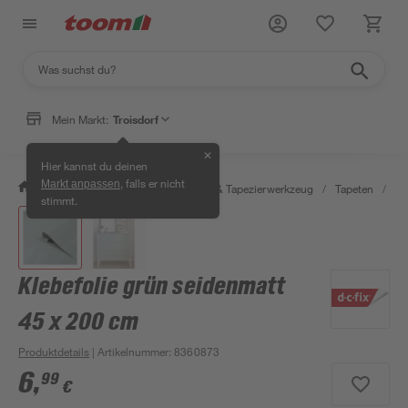
Mein Markt:
Troisdorf
✕
Hier kannst du deinen
, falls er nicht
Markt anpassen
/
Wohnen & Haushalt
/
Tapeten & Tapezierwerkzeug
/
Tapeten
/
Kl
stimmt.
Klebefolie grün seidenmatt
45 x 200 cm
Produktdetails
| Artikelnummer
:
8360873
6
,
99
€