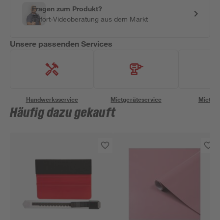
Fragen zum Produkt?
Sofort-Videoberatung aus dem Markt
Unsere passenden Services
Handwerksservice
Mietgeräteservice
Miettra
Häufig dazu gekauft