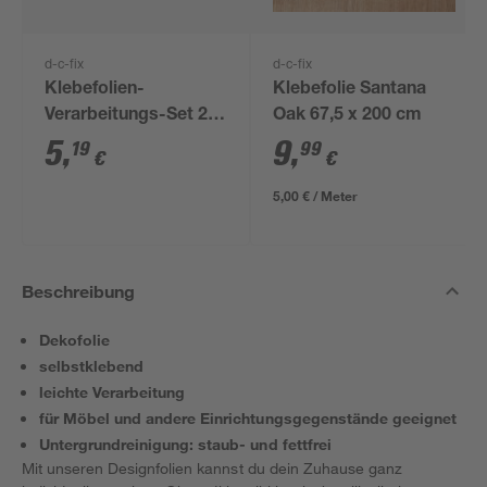
d-c-fix
d-c-fix
Klebefolien-
Klebefolie Santana
Verarbeitungs-Set 2-
Oak 67,5 x 200 cm
teilig
5
,
9
,
19
99
€
€
5,00 € / Meter
Beschreibung
Dekofolie
selbstklebend
leichte Verarbeitung
für Möbel und andere Einrichtungsgegenstände geeignet
Untergrundreinigung: staub- und fettfrei
Mit unseren Designfolien kannst du dein Zuhause ganz