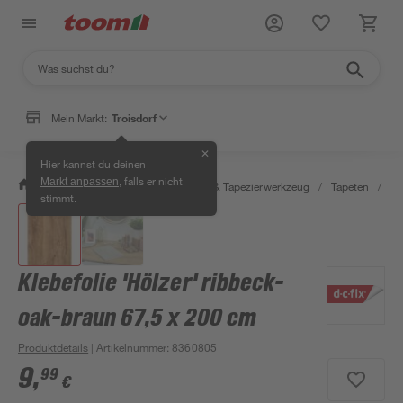
Mein Markt:
Troisdorf
✕
Hier kannst du deinen
, falls er nicht
Markt anpassen
/
Wohnen & Haushalt
/
Tapeten & Tapezierwerkzeug
/
Tapeten
/
Kl
stimmt.
Klebefolie 'Hölzer' ribbeck-
oak-braun 67,5 x 200 cm
Produktdetails
| Artikelnummer
:
8360805
9
,
99
€