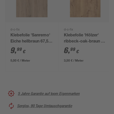
d-c-fix
d-c-fix
Klebefolie 'Sanremo'
Klebefolie 'Hölzer'
Eiche hellbraun 67,5 x
ribbeck-oak-braun 45
200 cm
x 200 cm
9
,
6
,
99
99
€
€
5,00 € / Meter
3,50 € / Meter
5 Jahre Garantie auf toom Eigenmarken
Sorglos, 90 Tage Umtauschgarantie