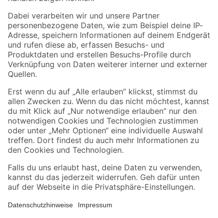
Folge uns
Zahlungsarten
Versandarten
Sicher einkaufen
Jetzt die toom-App herunterladen
Alle Preisangaben in EUR inkl. gesetzl. MwSt.. Die dargestellten Angebote sind unter
Umständen nicht in allen Märkten verfügbar. Die angegebenen Verfügbarkeiten beziehen
sich auf den unter "Mein Markt" ausgewählten toom Baumarkt. Alle Angebote und
Produkte nur solange der Vorrat reicht.
*Paketversand ab 59 € versandkostenfrei, gilt nicht für Artikel mit Speditionsversand, hier
fallen zusätzliche Versandkosten an.