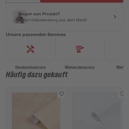
Fragen zum Produkt?
Sofort-Videoberatung aus dem Markt
Unsere passenden Services
Handwerksservice
Mietgeräteservice
Miettra
Häufig dazu gekauft