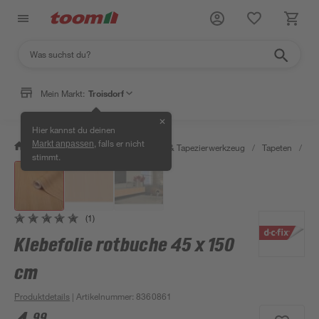
Mein Markt:
Troisdorf
✕
Hier kannst du deinen
, falls er nicht
Markt anpassen
/
Wohnen & Haushalt
/
Tapeten & Tapezierwerkzeug
/
Tapeten
/
Kl
stimmt.
(1)
Klebefolie rotbuche 45 x 150
cm
Produktdetails
| Artikelnummer
:
8360861
99