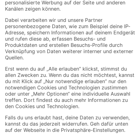
Folge uns
Zahlungsarten
Versandarten
Sicher einkaufen
Jetzt die toom-App herunterladen
Alle Preisangaben in EUR inkl. gesetzl. MwSt.. Die dargestellten Angebote sind unter
Umständen nicht in allen Märkten verfügbar. Die angegebenen Verfügbarkeiten beziehen
sich auf den unter "Mein Markt" ausgewählten toom Baumarkt. Alle Angebote und
Produkte nur solange der Vorrat reicht.