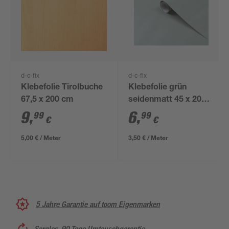
d-c-fix
d-c-fix
Klebefolie Tirolbuche
Klebefolie grün
67,5 x 200 cm
seidenmatt 45 x 200
cm
9
,
6
,
99
99
€
€
5,00 € / Meter
3,50 € / Meter
5 Jahre Garantie auf toom Eigenmarken
Sorglos, 90 Tage Umtauschgarantie