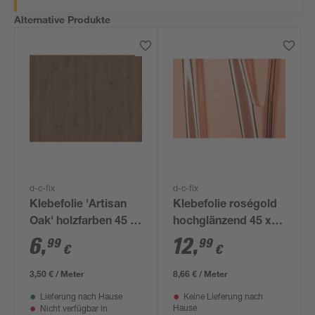
Alternative Produkte
d-c-fix
d-c-fix
Klebefolie 'Artisan
Klebefolie roségold
Oak' holzfarben 45 x
hochglänzend 45 x
200 cm
150 cm
6
,
12
,
99
99
€
€
3,50 € / Meter
8,66 € / Meter
Lieferung nach Hause
Keine Lieferung nach
Hause
Nicht verfügbar in