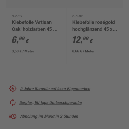
d-c-fix
d-c-fix
Klebefolie 'Artisan
Klebefolie roségold
Oak' holzfarben 45 x
hochglänzend 45 x
200 cm
150 cm
6
,
12
,
99
99
€
€
3,50 € / Meter
8,66 € / Meter
5 Jahre Garantie auf toom Eigenmarken
Sorglos, 90 Tage Umtauschgarantie
Abholung im Markt in 2 Stunden