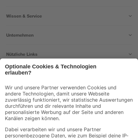
Wissen & Service
Unternehmen
Nützliche Links
Bleib auf dem Laufenden mit unserem Newsletter
Der toom Newsletter: Keine Angebote und Aktionen mehr verpassen!
Zur Newsletter Anmeldung
Folge uns