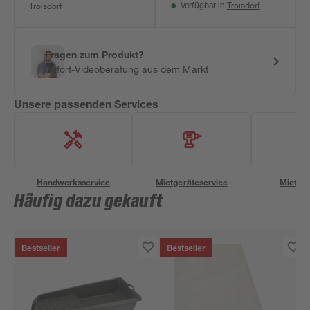
Troisdorf
Troisdorf
Verfügbar in
Fragen zum Produkt?
Sofort-Videoberatung aus dem Markt
Unsere passenden Services
Handwerksservice
Mietgeräteservice
Miettra
Häufig dazu gekauft
Bestseller
Bestseller