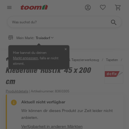
Mein Markt:
Troisdorf
✕
Hier kannst du deinen
, falls er nicht
Markt anpassen
/
Wohnen & Haushalt
/
Tapeten & Tapezierwerkzeug
/
Tapeten
/
Kl
stimmt.
Klebefolie 'Rustik' 45 x 200
cm
Produktdetails
| Artikelnummer
:
8360305
Aktuell nicht verfügbar
Wir können dir dieses Produkt zur Zeit leider nicht
anbieten.
Verfügbarkeit in anderen Märkten