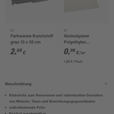
B1
B1
Farbwanne Kunststoff
Abdeckplane
grau 15 x 32 cm
Polyethylen
transparent 4 x 5 m
2
,
0
,
69
06
€
€
/ m²
1,29 € / Pack
Beschreibung
Klebefolie zum Renovieren und individuellen Gestalten
von Möbeln, Türen und Einrichtungsgegenständen
selbstklebende Folie
flexibel zuschneidbar