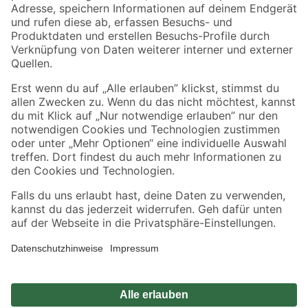
Zahlungsarten
Versandarten
Sicher einkaufen
Jetzt die toom-App herunterladen
Alle Preisangaben in EUR inkl. gesetzl. MwSt.. Die dargestellten Angebote sind unter
Umständen nicht in allen Märkten verfügbar. Die angegebenen Verfügbarkeiten beziehen
sich auf den unter "Mein Markt" ausgewählten toom Baumarkt. Alle Angebote und
Produkte nur solange der Vorrat reicht.
*Paketversand ab 59 € versandkostenfrei, gilt nicht für Artikel mit Speditionsversand, hier
fallen zusätzliche Versandkosten an.
Datenschutz
Privatsphäre
Impressum
AGB